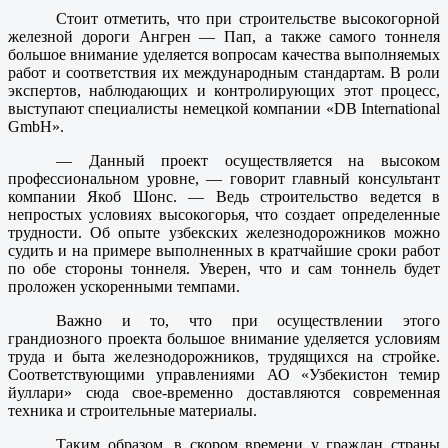
Стоит отметить, что при строительстве высокогорной
железной дороги Ангрен — Пап, а также самого тоннеля
большое внимание уделяется вопросам качества выполняемых
работ и соответствия их международным стандартам. В роли
экспертов, наблюдающих и контролирующих этот процесс,
выступают специалисты немецкой компании «DB International
GmbH».
— Данный проект осуществляется на высоком
профессиональном уровне, — говорит главный консультант
компании Якоб Шонс. — Ведь строительство ведется в
непростых условиях высокогорья, что создает определенные
трудности. Об опыте узбекских железнодорожников можно
судить и на примере выполненных в кратчайшие сроки работ
по обе стороны тоннеля. Уверен, что и сам тоннель будет
проложен ускоренными темпами.
Важно и то, что при осуществлении этого
грандиозного проекта большое внимание уделяется условиям
труда и быта железнодорожников, трудящихся на стройке.
Соответствующими управлениями АО «Узбекистон темир
йуллари» сюда свое-временно доставляются современная
техника и строительные материалы.
Таким образом, в скором времени у граждан страны