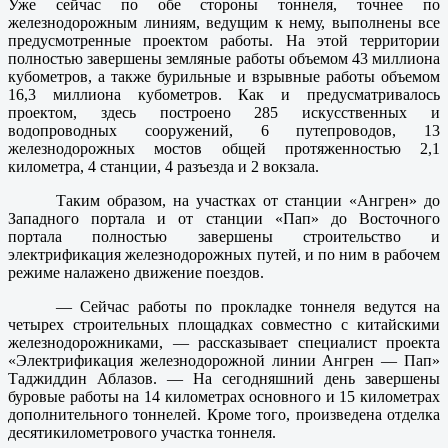
Уже сейчас по обе стороны тоннеля, точнее по
железнодорожным линиям, ведущим к нему, выполнены все
предусмотренные проектом работы. На этой территории
полностью завершены земляные работы объемом 43 миллиона
кубометров, а также бурильные и взрывные работы объемом
16,3 миллиона кубометров. Как и предусматривалось
проектом, здесь построено 285 искусственных и
водопроводных сооружений, 6 путепроводов, 13
железнодорожных мостов общей протяженностью 2,1
километра, 4 станции, 4 разъезда и 2 вокзала.
Таким образом, на участках от станции «Ангрен» до
Западного портала и от станции «Пап» до Восточного
портала полностью завершены строительство и
электрификация железнодорожных путей, и по ним в рабочем
режиме налажено движение поездов.
— Сейчас работы по прокладке тоннеля ведутся на
четырех строительных площадках совместно с китайскими
железнодорожниками, — рассказывает специалист проекта
«Электрификация железнодорожной линии Ангрен — Пап»
Таджиддин Аблазов. — На сегодняшний день завершены
буровые работы на 14 километрах основного и 15 километрах
дополнительного тоннелей. Кроме того, произведена отделка
десятикилометрового участка тоннеля.