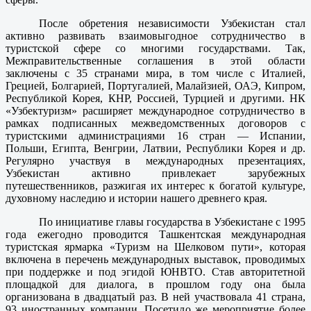
После обретения независимости Узбекистан стал
активно развивать взаимовыгодное сотрудничество в
туристской сфере со многими государствами. Так,
Межправительственные соглашения в этой области
заключены c 35 странами мира, в том числе с Италией,
Грецией, Болгарией, Португалией, Малайзией, ОАЭ, Кипром,
Республикой Корея, КНР, Россией, Турцией и другими. НК
«Узбектуризм» расширяет международное сотрудничество в
рамках подписанных межведомственных договоров с
туристскими администрациями 16 стран — Испании,
Польши, Египта, Венгрии, Латвии, Республики Корея и др.
Регулярно участвуя в международных презентациях,
Узбекистан активно привлекает зарубежных
путешественников, разжигая их интерес к богатой культуре,
духовному наследию и истории нашего древнего края.
По инициативе главы государства в Узбекистане с 1995
года ежегодно проводится Ташкентская международная
туристская ярмарка «Туризм на Шелковом пути», которая
включена в перечень международных выставок, проводимых
при поддержке и под эгидой ЮНВТО. Став авторитетной
площадкой для диалога, в прошлом году она была
организована в двадцатый раз. В ней участвовала 41 страна,
93 иностранных компании. Посетило же мероприятие более