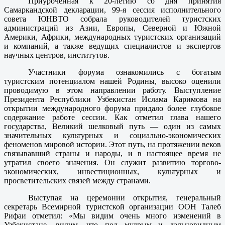
Приуроченная к 20-летию со дня принятия
Самаркандской декларации, 99-я сессия исполнительного
совета ЮНВТО собрала руководителей туристских
администраций из Азии, Европы, Северной и Южной
Америки, Африки, международных туристских организаций
и компаний, а также ведущих специалистов и экспертов
научных центров, институтов.
Участники форума ознакомились с богатым
туристским потенциалом нашей Родины, высоко оценили
проводимую в этом направлении работу. Выступление
Президента Республики Узбекистан Ислама Каримова на
открытии международного форума придало более глубокое
содержание работе сессии. Как отметил глава нашего
государства, Великий шелковый путь — один из самых
значительных культурных и социально-экономических
феноменов мировой истории. Этот путь, на протяжении веков
связывавший страны и народы, и в настоящее время не
утратил своего значения. Он служит развитию торгово-
экономических, инвестиционных, культурных и
просветительских связей между странами.
Выступая на церемонии открытия, генеральный
секретарь Всемирной туристской организации ООН Талеб
Рифаи отметил: «Мы видим очень много изменений в
Узбекистане, видим, что под мудрым и дальновидным