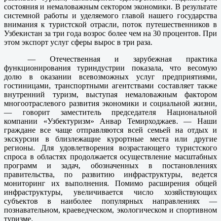
состояния и немаловажным сектором экономики. В результате
системной работы и уделяемого главой нашего государства
внимания к туристской отрасли, поток путешественников в
Узбекистан за три года возрос более чем на 30 процентов. При
этом экспорт услуг сферы вырос в три раза.
— Отечественная и зарубежная практика
функционирования туриндустрии показала, что весомую
долю в оказании всевозможных услуг предприятиями,
гостиницами, транспортными агентствами составляет также
внутренний туризм, выступая немаловажным фактором
многоотраслевого развития экономики и социальной жизни,
— говорит заместитель председателя Национальной
компании «Узбектуризм» Анвар Темирходжаев. — Наши
граждане все чаще отправляются всей семьей на отдых и
экскурсии в близлежащие курортные места или другие
регионы. Для удовлетворения возрастающего туристского
спроса в областях продолжается осуществление масштабных
программ и задач, обозначенных в постановлениях
правительства, по развитию инфраструктуры, ведется
мониторинг их выполнения. Помимо расширения общей
инфраструктуры, увеличивается число хозяйствующих
субъектов в наиболее популярных направлениях —
познавательном, краеведческом, экологическом и спортивном
туризме.