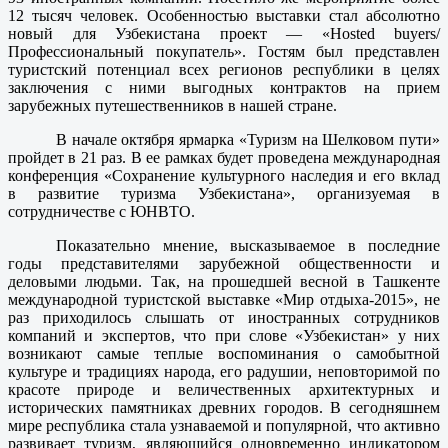
12 тысяч человек. Особенностью выставки стал абсолютно
новый для Узбекистана проект — «Hosted buyers/
Профессиональный покупатель». Гостям был представлен
туристский потенциал всех регионов республики в целях
заключения с ними выгодных контрактов на прием
зарубежных путешественников в нашей стране.
В начале октября ярмарка «Туризм на Шелковом пути»
пройдет в 21 раз. В ее рамках будет проведена международная
конференция «Сохранение культурного наследия и его вклад
в развитие туризма Узбекистана», организуемая в
сотрудничестве с ЮНВТО.
Показательно мнение, высказываемое в последние
годы представителями зарубежной общественности и
деловыми людьми. Так, на прошедшей весной в Ташкенте
международной туристской выставке «Мир отдыха-2015», не
раз приходилось слышать от иностранных сотрудников
компаний и экспертов, что при слове «Узбекистан» у них
возникают самые теплые воспоминания о самобытной
культуре и традициях народа, его радушии, неповторимой по
красоте природе и величественных архитектурных и
исторических памятниках древних городов. В сегодняшнем
мире республика стала узнаваемой и популярной, что активно
развивает туризм, являющийся одновременно индикатором