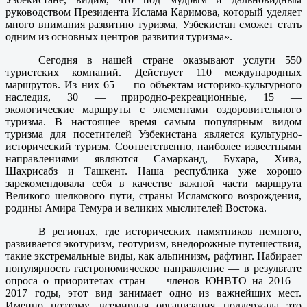
руководством Президента Ислама Каримова, который уделяет
много внимания развитию туризма, Узбекистан сможет стать
одним из основных центров развития туризма».
Сегодня в нашей стране оказывают услуги 550
туристских компаний. Действует 110 международных
маршрутов. Из них 65 — по объектам историко-культурного
наследия, 30 — природно-рекреационные, 15 —
экологические маршруты с элементами оздоровительного
туризма. В настоящее время самым популярным видом
туризма для посетителей Узбекистана является культурно-
исторический туризм. Соответственно, наиболее известными
направлениями являются Самарканд, Бухара, Хива,
Шахрисабз и Ташкент. Наша республика уже хорошо
зарекомендовала себя в качестве важной части маршрута
Великого шелкового пути, страны Исламского возрождения,
родины Амира Темура и великих мыслителей Востока.
В регионах, где исторических памятников немного,
развивается экотуризм, геотуризм, внедорожные путешествия,
такие экстремальные виды, как альпинизм, рафтинг. Набирает
популярность гастрономическое направление — в результате
опроса о приоритетах стран — членов ЮНВТО на 2016—
2017 годы, этот вид занимает одно из важнейших мест.
Именно поэтому, всемирная организация поддержала это