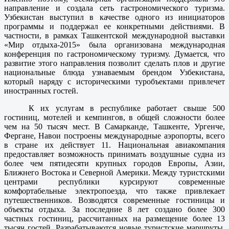
направление и создала сеть гастрономического туризма.
Узбекистан выступил в качестве одного из инициаторов
программы и поддержал ее конкретными действиями. В
частности, в рамках Ташкентской международной выставки
«Мир отдыха-2015» была организована международная
конференция по гастрономическому туризму. Думается, что
развитие этого направления позволит сделать плов и другие
национальные блюда узнаваемым брендом Узбекистана,
который наряду с историческими туробъектами привлечет
иностранных гостей.
К их услугам в республике работает свыше 500
гостиниц, мотелей и кемпингов, в общей сложности более
чем на 50 тысяч мест. В Самарканде, Ташкенте, Ургенче,
Фергане, Навои построены международные аэропорты, всего
в стране их действует 11. Национальная авиакомпания
предоставляет возможность принимать воздушные судна из
более чем пятидесяти крупных городов Европы, Азии,
Ближнего Востока и Северной Америки. Между туристскими
центрами республики курсируют современные
комфортабельные электропоезда, что также привлекает
путешественников. Возводятся современные гостиницы и
объекты отдыха. За последние 8 лет создано более 300
частных гостиниц, рассчитанных на размещение более 13
тысяч гостей. Разрабатываются новые туристские маршруты,