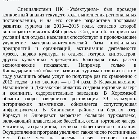
Специалистами НК «Узбектуризм» был проведен
конкретный анализ текущего хода выполнения региональных
постановлений, и на его основе разработана программа
развития туризма на 2013—2015 годы, согласно которой
воплощаются в жизнь 484 проекта. Созданию благоприятных
условий для отдыха населения способствует и продолжающее
улучшение материально-технической базы профильных
предприятий и организаций, активизация деятельности
музеев, парков культуры и отдыха, театров, кинотеатров,
других культурных учреждений. Благодаря тому растут
экономические показатели. Например, только в
Кашкадарьинской области развитие туризма позволит в этом
году увеличить объем услуг до полутора раз по сравнению с
2012 годом, а их экспорт — в 1,4 раза. В Каракалпакстане,
Навоийской и Джизакской областях созданы юртовые лагеря
и кемпинги, оздоровительные заведения. В Хорезмской
области скоро завершится реставрация 39 культурно-
исторических памятников, обновляется сопутствующая
инфраструктура. В Хивинском районе на берегах озер
Коракул и Эшонравот вырастает большой туркомплекс,
включающий плавательные бассейны, отели, юртовые лагеря,
магазины, аттракционы, пункты общественного питания.
Осуществление программ увеличит также число гостиничных
мест более чем на восемь тысяч, откроет новые