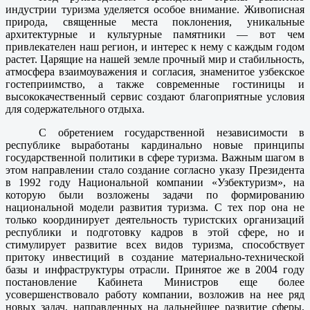
индустрии туризма уделяется особое внимание. Живописная
природа, священные места поклонения, уникальные
архитектурные и культурные памятники — вот чем
привлекателен наш регион, и интерес к нему с каждым годом
растет. Царящие на нашей земле прочный мир и стабильность,
атмосфера взаимоуважения и согласия, знаменитое узбекское
гостеприимство, а также современные гостиницы и
высококачественный сервис создают благоприятные условия
для содержательного отдыха.
С обретением государственной независимости в
республике выработаны кардинально новые принципы
государственной политики в сфере туризма. Важным шагом в
этом направлении стало создание согласно указу Президента
в 1992 году Национальной компании «Узбектуризм», на
которую были возложены задачи по формированию
национальной модели развития туризма. С тех пор она не
только координирует деятельность туристских организаций
республики и подготовку кадров в этой сфере, но и
стимулирует развитие всех видов туризма, способствует
притоку инвестиций в создание материально-технической
базы и инфраструктуры отрасли. Принятое же в 2004 году
постановление Кабинета Министров еще более
усовершенствовало работу компании, возложив на нее ряд
новых задач, направленных на дальнейшее развитие сферы,