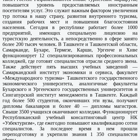
повышается уровень предоставляемых иностранным
посетителям услуг. Это служит важным фактором увеличения
тур потока в нашу страну, развития внутреннего туризма,
создания рабочих мест и повышения благосостояния
населения. Сегодня в республике работает более 1000
предприятий, имеющих специальную лицензию на
туристскую деятельность, а непосредственно в сфере занято
более 200 тысяч человек. В Ташкенте и Ташкентской области,
Самарканде, Бухаре, Термезе, Карши, Ургенче и Хиве
функционирует 12 специализированных профессиональных
колледжей, где готовят специалистов отрасли среднего звена.
Также действует пять высших учебных заведений —
Самаркандский институт экономики и сервиса, факультет
«Международного туризма» Ташкентского государственного
экономического университета, аналогичные факультеты
Бухарского и Ургенчского государственных университетов и
Сингапурский институт менеджмента в Ташкенте. Каждый
год более 500 студентов, окончивших эти вузы, получают
дипломы бакалавров и более 40 — дипломы магистров.
Свыше 3500 учащихся оканчивают колледжи. Функционирует
Республиканский учебный консалтинговый центр НК
«Узбектуризм», где ежегодно повышают квалификацию сотни
специалистов. За последнее время в нем прошли
переподготовку и укрепили знания 1 350 специалистов
сферы.