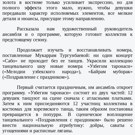
золота в костюме только усиливает экспрессию, но для
полного эффекта этого мало, нужно, чтобы девушки
передавали характер исполняемых элементов, все мелкие
детали и нюансы, присущие этому направлению.
Рассказала нам художественный руководитель
ансамбля и о программе, которую готовит коллектив к
предстоящему сезону.
Продолжает изучать и восстанавливать номера,
поставленные Мукаррам Тургунбаевой: ни один концерт
«Сабо» не проходит без ее танцев. Украсили коллекцию
танцевального шоу новые номера «Узбегим таронаси»
(«Мелодии узбекского народа»), «Байрам муборак»
(«Поздравление с праздником»).
Первый считается праздничным, им ансамбль откроет
программу. «Узбегим таронаси» состоит из двух частей: 12
девушек танцуют на сцене сначала с атласными платками.
Затем к ним присоединяются 12 участниц коллектива в
костюмах для хорезмского танца, таким образом постановка
превращается в попурри. В сценическое воплощение
танцевального «Поздравления с праздником» было решено
внести национальную атрибутику: дойры, саваты с
угощениями и расписные ляганы.