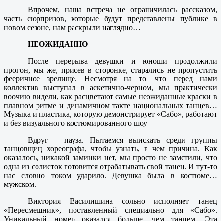
Впрочем, наша встреча не ограничилась рассказом,
часть сюрпризов, которые будут представлены публике в
новом сезоне, нам раскрыли наглядно…
НЕОЖИДАННО
После перерыва девушки и юноши продолжили
прогон, мы же, присев в сторонке, старались не пропустить
фееричное зрелище. Несмотря на то, что перед нами
коллектив выступал в аскетично-черном, мы практически
воочию видели, как расцветают самые неожиданные краски в
плавном ритме и динамичном такте национальных танцев…
Музыка и пластика, которую демонстрирует «Сабо», работают
и без визуального костюмированного шоу.
Вдруг – пауза. Пытаемся выискать среди группы
танцовщиц хореографа, чтобы узнать, в чем причина. Как
оказалось, никакой заминки нет, мы просто не заметили, что
одна из солисток готовится отрабатывать свой танец. И тут-то
нас словно током ударило. Девушка была в костюме…
мужском.
Виктория Василишина сольно исполняет танец
«Пересмешник», поставленный специально для «Сабо».
Уникальный номер оказался больше, чем танцем. Эта