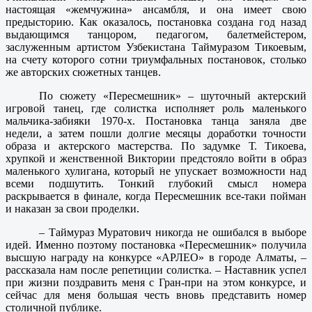
настоящая «жемчужина» ансамбля, и она имеет свою
предысторию. Как оказалось, постановка создана год назад
выдающимся танцором, педагогом, балетмейстером,
заслуженным артистом Узбекистана Таймуразом Тикоевым,
на счету которого сотни триумфальных постановок, столько
же авторских сюжетных танцев.
По сюжету «Пересмешник» – шуточный актерский
игровой танец, где солистка исполняет роль маленького
мальчика-забияки 1970-х. Постановка танца заняла две
недели, а затем пошли долгие месяцы доработки точности
образа и актерского мастерства. По задумке Т. Тикоева,
хрупкой и женственной Виктории предстояло войти в образ
маленького хулигана, который не упускает возможности над
всеми подшутить. Тонкий глубокий смысл номера
раскрывается в финале, когда Пересмешник все-таки пойман
и наказан за свои проделки.
– Таймураз Муратович никогда не ошибался в выборе
идей. Именно поэтому постановка «Пересмешник» получила
высшую награду на конкурсе «АРЛЕО» в городе Алматы, –
рассказала нам после репетиции солистка. – Наставник успел
при жизни поздравить меня с Гран-при на этом конкурсе, и
сейчас для меня большая честь вновь представить номер
столичной публике.