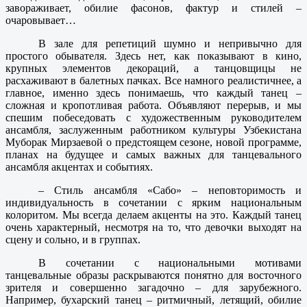
завораживает, обилие фасонов, фактур и стилей –
очаровывает…
В зале для репетиций шумно и непривычно для
простого обывателя. Здесь нет, как показывают в кино,
крупных элементов декораций, а танцовщицы не
расхаживают в балетных пачках. Все намного реалистичнее, а
главное, именно здесь понимаешь, что каждый танец –
сложная и кропотливая работа. Объявляют перерыв, и мы
спешим побеседовать с художественным руководителем
ансамбля, заслуженным работником культуры Узбекистана
Муборак Мирзаевой о предстоящем сезоне, новой программе,
планах на будущее и самых важных для танцевального
ансамбля акцентах и событиях.
– Стиль ансамбля «Сабо» – неповторимость и
индивидуальность в сочетании с ярким национальным
колоритом. Мы всегда делаем акценты на это. Каждый танец
очень характерный, несмотря на то, что девочки выходят на
сцену и сольно, и в группах.
В сочетании с национальными мотивами
танцевальные образы раскрываются понятно для восточного
зрителя и совершенно загадочно – для зарубежного.
Например, бухарский танец – ритмичный, летящий, обилие