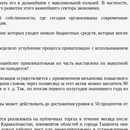
вать его в дальнейшем с максимальной пользой. В частности,
о развития этого важнейшего сектора экономики.
 собственности, где сегодня организованы современные
цам.
ание которых уходит немало бюджетных средств, которые могли
ределило углубление процесса приватизации с использованием
 наиболее привлекательная их часть выставлена по выкупной
 не находится?
ализация осуществляется с применением механизма пошагового
ним словом, через полмесяца за этот актив можно заплатить 90
в и т. д. Так, по итогам первого полугодия нынешнего года из
ны может действовать до достижения уровня в 50 процентов от
стся реализовать на публичных торгах в течение месяца после
Каракалпакстан, хокимиятов областей и города Ташкента они
 новых рабочих мест или законсервированы в установленном