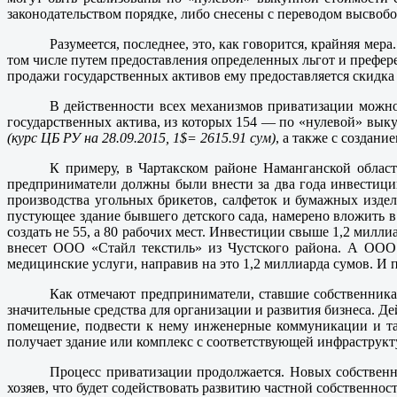
законодательством порядке, либо снесены с переводом высвобо
Разумеется, последнее, это, как говорится, крайняя ме
том числе путем предоставления определенных льгот и префер
продажи государственных активов ему предоставляется скидка
В действенности всех механизмов приватизации можно 
государственных актива, из которых 154 — по «нулевой» вык
(курс ЦБ РУ на 28.09.2015, 1$= 2615.91 сум)
, а также с создани
К примеру, в Чартакском районе Наманганской облас
предприниматели должны были внести за два года инвестиций
производства угольных брикетов, салфеток и бумажных изде
пустующее здание бывшего детского сада, намерено вложить 
создать не 55, а 80 рабочих мест. Инвестиции свыше 1,2 мил
внесет ООО «Стайл текстиль» из Чустского района. А ООО
медицинские услуги, направив на это 1,2 миллиарда сумов. И
Как отмечают предприниматели, ставшие собственника
значительные средства для организации и развития бизнеса. Д
помещение, подвести к нему инженерные коммуникации и так 
получает здание или комплекс с соответствующей инфраструкту
Процесс приватизации продолжается. Новых собственн
хозяев, что будет содействовать развитию частной собственно