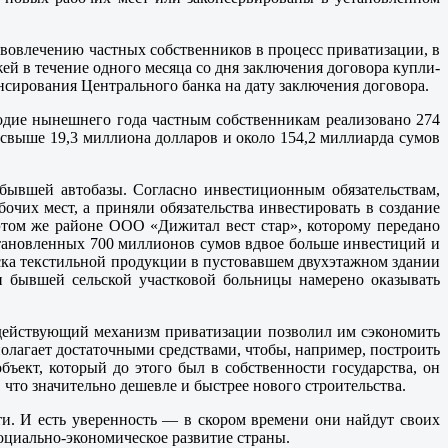
по вовлечению частных собственников в процесс приватизации, в
й в течение одного месяца со дня заключения договора купли-
нсирования Центрального банка на дату заключения договора.
годие нынешнего года частным собственникам реализовано 274
свыше 19,3 миллиона долларов и около 154,2 миллиарда сумов
бывшей автобазы. Согласно инвестиционным обязательствам,
чих мест, а приняли обязательства инвестировать в создание
этом же районе ООО «Дижитал вест стар», которому передано
становленных 700 миллионов сумов вдвое больше инвестиций и
уска текстильной продукции в пустовавшем двухэтажном здании
 бывшей сельской участковой больницы намерено оказывать
 действующий механизм приватизации позволил им сэкономить
полагает достаточными средствами, чтобы, например, построить
ъект, который до этого был в собственности государства, он
что значительно дешевле и быстрее нового строительства.
ти. И есть уверенность — в скором времени они найдут своих
социально-экономическое развитие страны.