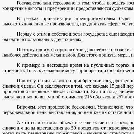
Государство заинтересовано в том, чтобы передать го
конкретные льготы и преференции предоставляются субъектам 
В рамках приватизации предпринимателям были п
высокотехнологичные производства, предприятия сферы услуг,
Наряду с этим в собственности государства еще наход
бы быть использованы в других целях.
Поэтому одним из приоритетов дальнейшего развития 
наиболее действенных механизмов. Для этого приняты меры, 
К примеру, в настоящее время на публичных торгах н
стоимости. То есть желающие могут приобрести их в собственн
При отсутствии заявок на приобретение государственн
снижения цены. Он заключается в том, что каждые 15 дней пер
процентов от первоначальной стоимости. Если и тогда не буде
выставленных по выкупной стоимости 715 объектов к 257 пр
Впрочем, этот процесс не бесконечен. Установлено, ч
первоначальной цены выставления, но не ниже их остаточной 
А что если и тогда объект все еще остается в государ
снижения цены выставления до 50 процентов от первоначаль
могут быть реализованы по «нулевой» выкупной стоимости 