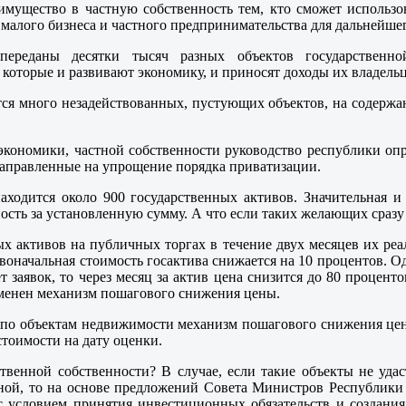
симущество в частную собственность тем, кто сможет использо
малого бизнеса и частного предпринимательства для дальнейшег
ереданы десятки тысяч разных объектов государственной
 которые и развивают экономику, и приносят доходы их владель
ится много незадействованных, пустующих объектов, на содерж
экономики, частной собственности руководство республики оп
направленные на упрощение порядка приватизации.
аходится около 900 государственных активов. Значительная и
ость за установленную сумму. А что если таких желающих сразу
ых активов на публичных торгах в течение двух месяцев их ре
воначальная стоимость госактива снижается на 10 процентов. Од
т заявок, то через месяц за актив цена снизится до 80 проценто
именен механизм пошагового снижения цены.
то по объектам недвижимости механизм пошагового снижения це
стоимости на дату оценки.
ственной собственности? В случае, если такие объекты не уда
ной, то на основе предложений Совета Министров Республики 
с условием принятия инвестиционных обязательств и создания