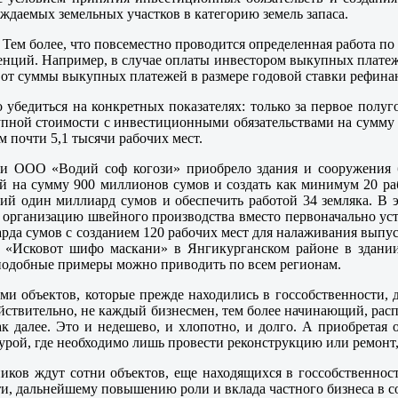
ждаемых земельных участков в категорию земель запаса.
ра. Тем более, что повсеместно проводится определенная работа 
енций. Например, в случае оплаты инвестором выкупных платеже
 от суммы выкупных платежей в размере годовой ставки рефина
убедиться на конкретных показателях: только за первое полу
упной стоимости с инвестиционными обязательствами на сумму 
ем почти 5,1 тысячи рабочих мест.
ти ООО «Водий соф когози» приобрело здания и сооружения 
 на сумму 900 миллионов сумов и создать как минимум 20 рабо
лий один миллиард сумов и обеспечить работой 34 земляка. В 
в организацию швейного производства вместо первоначально у
лиарда сумов с созданием 120 рабочих мест для налаживания вып
 «Исковот шифо маскани» в Янгикурганском районе в здании
 подобные примеры можно приводить по всем регионам.
ми объектов, которые прежде находились в госсобственности,
ействительно, не каждый бизнесмен, тем более начинающий, рас
далее. Это и недешево, и хлопотно, и долго. А приобретая об
рой, где необходимо лишь провести реконструкцию или ремонт, 
иков ждут сотни объектов, еще находящихся в госсобственнос
сти, дальнейшему повышению роли и вклада частного бизнеса в 