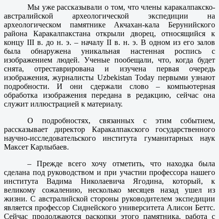
Мы уже рассказывали о том, что члены каракалпакско-
австралийской археологической экспедиции на
археологическом памятнике Акчахан-кала Берунийского
района Каракалпакстана открыли дворец, относящийся к
концу III в. до н. э. – началу II в. н. э. В одном из его залов
была обнаружена уникальная настенная роспись с
изображением людей. Ученые пообещали, что, когда будет
снята, отреставрирована и изучена первая очередь
изображения, журналисты Uzbekistan Today первыми узнают
подробности. И они сдержали слово – компьютерная
обработка изображения передана в редакцию, сейчас она
служит иллюстрацией к материалу.
О подробностях, связанных с этим событием,
рассказывает директор Каракалпакского государственного
научно-исследовательского института гуманитарных наук
Максет Карлыбаев.
– Прежде всего хочу отметить, что находка была
сделана под руководством и при участии профессора нашего
института Вадима Николаевича Ягодина, который, к
великому сожалению, несколько месяцев назад ушел из
жизни. С австралийской стороны руководителем экспедиции
является профессор Сиднейского университета Алисон Беттс.
Сейчас продолжаются раскопки этого памятника, работа с