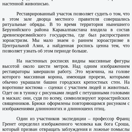
настенной живописью.
Реставрированный участок позволяет судить о том, что
в этом зале дворца местного правителя совершались
ритуальные обряды. В то время территория нынешнего
Берунийского района Каракалпакстана входила в состав
древнехорезмийского государства, где был распространен
зороастризм. Мы мало знаем о раннем зороастризме в
Центральной Азии, а найденная роспись ценна тем, что
позволяет узнать об этом периоде больше.
На настенных росписях видны массивные фигуры
высотой около шести метров. Над одним изображением
реставраторы завершили работу. Это мужчина, на голове
которого массивная корона, имеющая прорези, которыми
обычно украшали башни городских крепостных стен. На
воротнике костюма – сценки с участием людей и животных.
Одет он в тунику с рисунками людей с петушиными головами
в масках: они, судя по всему, символизируют зороастрийских
священников. Брюки оформлены повторяющимся рисунком с
изображениями длинноногих и длинношеих птиц.
Один из участников экспедиции – профессор Франц
Гренет определил изображенного человека как бога Сроша,
который призван отвращать заблуждения и ложные помыслы