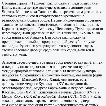
Столица страны - Ташкент, расположен в предгорьях Тянь-
Шаня, в самом центре цветущего оазиса в долине реки
Чирчик. Многие века Ташкент был пересечением различных
торговых путей, что и сформировало чрезвычайно
разнообразный облик города. Первая информация о древнем
Ташкенте появляется в восточных летописях II века до н. э.
Караваны, идущие по Великому Шелковому Пути, проходили
через город Шаш (древнее название Ташкента). В VIII-XI вв.
город назывался Бинкент. Выгодное расположение
предопределило выбор города столицей республики уже в
наши дни. Рукописи утверждают, что в древности здесь
стояли красивые дворцы средь зеленых садов, мечетей и
тенистых улиц.
За время своего существования город перенёс как взлёты, так
и падения, но всегда оставался на пересечении путей
международной торговли, а так же был центром культуры и
искусства. Сохранилось множество мечетей, мавзолеев (один
из лучших - Мавзолей Юнус-Хана), минаретов, есть
действующие медресе Кукельдаш (XV в., недавно было
отреставрировано), медресе Барак-Хана и медресе Абдул-
Касым-Эшон (XVI в.), живописные мечети Джами (XVI в.),
Мирза-Юсуф (XIX в.) и Хайрабат-Эшон (XVIII-XIX в.). Есть
также православные храмы, женский монастырь, церкви, в
том числе даже польский костел - веротерпимость местных