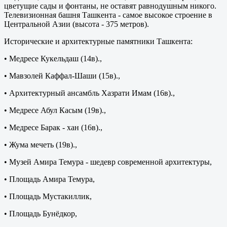
цветущие сады и фонтаны, не оставят равнодушным никого.
Телевизионная башня Ташкента - самое высокое строение в
Центральной Азии (высота - 375 метров).
Исторические и архитектурные памятники Ташкента:
• Медресе Кукельдаш (14в).,
• Мавзолей Каффал-Шаши (15в).,
• Архитектурный ансамбль Хазрати Имам (16в).,
• Медресе Абул Касым (19в).,
• Медресе Барак - хан (16в).,
• Жума мечеть (19в).,
• Музей Амира Темура - шедевр современной архитектуры,
• Площадь Амира Темура,
• Площадь Мустакиллик,
• Площадь Бунёдкор,