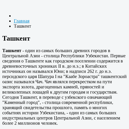
Главная
Ташкент
Ташкент
Ташкент
- один из самых больших древних городов в
Центральной Азии - столица Республики Узбекистан. Первые
сведения о Ташкенте как городском поселении содержится в
древневосточных хрониках II в. до н.э.; в Китайских
источниках он назывался Юни; в надписи 262 г. до н.э.
персидского царя Шапура I на "Каабе Зороастра" ташкентский
оазис назывался Чач. Чач являлся перекрестком на пути
экспорта золота, драгоценных камней, пряностей и
великолепных лошадей к другим городам и государствам.
Сегодня Ташкент, в переводе с узбекского означающий
"Каменный город", - столица современной республики,
хранящий свидетельства прошлого, память о многих
событиях истории Узбекистана, - один из самых больших
индустриальных центров Центральной Азии, с населением
более 2 миллионов человек.