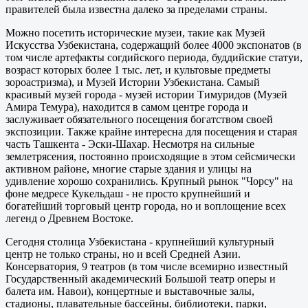
правителей была известна далеко за пределами страны.
Можно посетить исторические музеи, такие как Музей
Искусства Узбекистана, содержащий более 4000 экспонатов (в
том числе артефакты согдийского периода, буддийские статуи,
возраст которых более 1 тыс. лет, и культовые предметы
зороастризма), и Музей Истории Узбекистана. Самый
красивый музей города - музей истории Тимуридов (Музей
Амира Темура), находится в самом центре города и
заслуживает обязательного посещения богатством своей
экспозиции. Также крайне интересна для посещения и старая
часть Ташкента - Эски-Шахар. Несмотря на сильные
землетрясения, постоянно происходящие в этом сейсмически
активном районе, многие старые здания и улицы на
удивление хорошо сохранились. Крупный рынок "Чорсу" на
фоне медресе Кукельдаш - не просто крупнейший и
богатейший торговый центр города, но и воплощение всех
легенд о Древнем Востоке.
Сегодня столица Узбекистана - крупнейший культурный
центр не только страны, но и всей Средней Азии.
Консерватория, 9 театров (в том числе всемирно известный
Государственный академический Большой театр оперы и
балета им. Навои), концертные и выставочные залы,
стадионы, плавательные бассейны, библиотеки, парки,