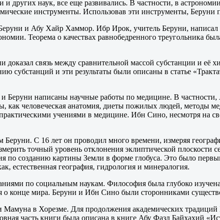
 и других наук, все еще развивались. В частности, в астроном
мические инструменты. Использовав эти инструменты, Беруни пр
еруни и Абу Хайр Хаммор. Ибр Ирок, учитель Беруни, написал 
трономии. Теорема о качествах равнобедренного треугольника бы
и доказал связь между сравнительной массой субстанции и её х
ю субстанций и эти результаты были описаны в статье «Трактат
 Беруни написаны научные работы по медицине. В частности, 
ы, как человеческая анатомия, диеты пожилых людей, методы м
рактическими учениями в медицине. Ибн Сино, несмотря на свое
 Беруни. С 16 лет он проводил много времени, измеряя географ
измерить точный уровень отклонения эклиптической плоскости 
ия по созданию картины Земли в форме глобуса. Это было первы
ак, естественная география, гидрология и минералогия.
аниями по социальным наукам. Философия была глубоко изучена
 о конце мира. Беруни и Ибн Сино были сторонниками существо
 Мамуна в Хорезме. Для продолжения академических традиций 
овная часть книги была описана в книге Абу Фазл Байхахий «Ис