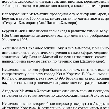
истории, философии, литературы, лингвистики, юриспруденции
таблицы по звездам и движению планет, а также новые астроно
Исследования в математике проводили Абу Мансур бин Ирок, Б
Беруни, в своих 150 книгах, писал статьи по математике и ас
«Теорема Хаммори» (Аш-Шакл ал-Хаммори).
Беруни и Ибн Сино внесли свой вклад в развитие химии. Берун
Ибн Сино проделал химические эксперименты по преобразовани
Хорезме в 1005.
Учеными Абу Сахл ал-Масихий, Абу Хайр Хамором, Ибн Сино и
инновационные теоретические учения в таких сферах медицин
эпилепсия. Абу Сахл ал-Масихий получил известность своими п
написал очень важные статьи по лечению ран (Дафал-мадор).
Исследования по географии были в основном, связаны с именем
географическую широту города Кят в Хорезме. В 994 он смог 
Кят) по отношению к экватору. В 995 Беруни начал исследован
научные статьи по различным направлениям географии, такие к
Академия Мамуна в Хорезме также славилась своими исследов
выразили свои точки зрения по философским идеям Аристотеля
Исследования по истории были широко развернуты в Академии
«Историю Хорезма». К сожалению, книга не сохранилась и осн