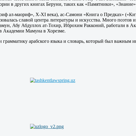
рии в других книгах Беруни, таких как «Памятники», «Знание»
иф ал-маориф», Х-ХI века), ас-Самони «Книга о Предках» («Кит
зовалась славой центра литературы и искусства. Много поэтов и
мун, Абу Абдуллох ат-Тохир, Иброхим Ракконий, работали в А
 в Академии Мамуна в Хорезме.
 грамматику арабского языка и словарь, который был важным и