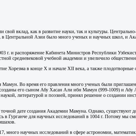
 свой вклад, как в развитие науки, так и культуры. Центральн
а, в Центральной Азии было много ученых и научных школ, и А
 г. и распоряжение Кабинета Министров Республики Узбекиста
тной средневековой учебной академии и увеличило общественно
тие Хорезма в конце Х и начале ХII века, а также плодотворные
Али Мамун. Во время его правления много ученых были приглашен
созданы его сыном Абу Хасан Али ибн Мамун (999-1009) и Абу
наукой, литературой и поэзией, принял решение о создании ин
точной дате создания Академии Мамуна. Однако, существуют до
ь в Гурганче для научных исследований в 1004 г. Потому мы см
мшахов.
017, много научных исследований в сфере астрономии, математи