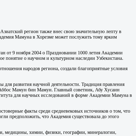
о-Азиатский регион также внес свою значительную лепту в
кадемия Мамуна в Хорезме может послужить тому ярким
н от 9 ноября 2004 о Праздновании 1000 летия Академии
е понятие о научном и культурном наследии Узбекистана.
 отношения народов региона, создали благоприятные условия
ы для развития научной деятельности. Традиция правления
 Аббос Мамун бин Мамун. Главный советник, Абу Хусаин
ститута для научных исследований в форме Академии Мамуна в
стоверные факты среди средневековых источников о том, что
огли предположить, что Академия существовала до этого
ки, медицины, химии, физики, географии, минералогии,