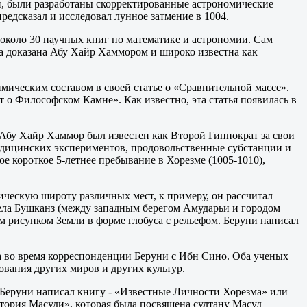
ии, были разработаны скорректированные астрономические
едсказал и исследовал лунное затмение в 1004.
около 30 научных книг по математике и астрономии. Сам
ла доказана Абу Хайр Хаммором и широко известна как
имическим составом в своей статье о «Сравнительной массе».
 о Философском Камне». Как известно, эта статья появилась в
Абу Хайр Хаммор был известен как Второй Гиппократ за свои
едицинских экспериментов, продовольственные субстанции и
 короткое 5-летнее пребывание в Хорезме (1005-1010),
ическую широту различных мест, к примеру, он рассчитал
села Бушканз (между западным берегом Амударьи и городом
м рисунком Земли в форме глобуса с рельефом. Беруни написал
 во время корреспонденции Беруни с Ибн Сино. Оба ученых
вания других миров и других культур.
Беруни написал книгу - «Известные Личности Хорезма» или
тория Масуди», которая была посвящена султану Масуд