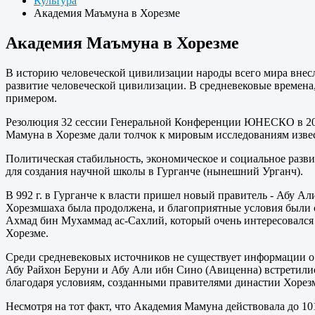
Культура
Академия Маъмуна в Хорезме
Академия Маъмуна в Хорезме
В историю человеческой цивилизации народы всего мира внесли
развитие человеческой цивилизации. В средневековые времен
примером.
Резолюция 32 сессии Генеральной Конференции ЮНЕСКО в 2003
Мамуна в Хорезме дали толчок к мировым исследованиям извес
Политическая стабильность, экономическое и социальное разви
для создания научной школы в Гурганче (нынешний Урганч).
В 992 г. в Гурганче к власти пришел новый правитель - Абу 
Хорезмшаха была продолжена, и благоприятные условия были 
Ахмад бин Мухаммад ас-Сахлий, который очень интересовался 
Хорезме.
Среди средневековых источников не существует информации о 
Абу Райхон Беруни и Абу Али ибн Сино (Авиценна) встретилис
благодаря условиям, созданными правителями династии Хорез
Несмотря на тот факт, что Академия Мамуна действовала до 1