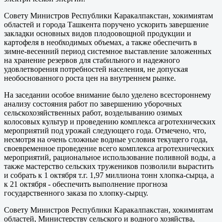
Совету Министров Республики Каракалпакстан, хокимиятам
областей и города Ташкента поручено ускорить завершение
закладки основных видов плодоовощной продукции и
картофеля в необходимых объемах, а также обеспечить в
зимне-весенний период системное выставление заложенных
на хранение резервов для стабильного и надежного
удовлетворения потребностей населения, не допуская
необоснованного роста цен на внутреннем рынке.
На заседании особое внимание было уделено всестороннему
анализу состояния работ по завершению уборочных
сельскохозяйственных работ, возделыванию озимых
колосовых культур и проведению комплекса агротехнических
мероприятий под урожай следующего года. Отмечено, что,
несмотря на очень сложные водные условия текущего года,
своевременное проведение всего комплекса агротехнических
мероприятий, рациональное использование поливной воды, а
также мастерство сельских тружеников позволили вырастить
и собрать к 1 октября т.г. 1,97 миллиона тонн хлопка-сырца, а
к 21 октября - обеспечить выполнение прогноза
государственного заказа по хлопку-сырцу.
Совету Министров Республики Каракалпакстан, хокимиятам
областей, Министерству сельского и водного хозяйства,