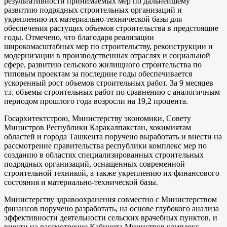
результативности принимаемых мер по дальнейшему
развитию подрядных строительных организаций и
укреплению их материально-технической базы для
обеспечения растущих объемов строительства в предстоящие
годы. Отмечено, что благодаря реализации
широкомасштабных мер по строительству, реконструкции и
модернизации в производственных отраслях и социальной
сфере, развитию сельского жилищного строительства по
типовым проектам за последние годы обеспечивается
ускоренный рост объемов строительных работ. За 9 месяцев
т.г. объемы строительных работ по сравнению с аналогичным
периодом прошлого года возросли на 19,2 процента.
Госархитектстрою, Министерству экономики, Совету
Министров Республики Каракалпакстан, хокимиятам
областей и города Ташкента поручено выработать и внести на
рассмотрение правительства республики комплекс мер по
созданию в областях специализированных строительных
подрядных организаций, оснащенных современной
строительной техникой, а также укреплению их финансового
состояния и материально-технической базы.
Министерству здравоохранения совместно с Министерством
финансов поручено разработать, на основе глубокого анализа
эффективности деятельности сельских врачебных пунктов, и
внести на рассмотрение Кабинета Министров комплекс