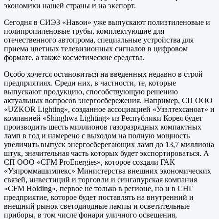
экономики нашей страны и на экспорт.
Сегодня в СИЭЗ «Навои» уже выпускают полиэтиленовые и
полипропиленовые трубы, комплектующие для
отечественного автопрома, специальные устройства для
приема цветных телевизионных сигналов в цифровом
формате, а также косметические средства.
Особо хочется остановиться на введенных недавно в строй
предприятиях. Среди них, в част­ности, те, которые
выпускают продукцию, способствующую решению
актуальных вопросов энергосбережения. Например, СП ООО
«UZKOR Lighting», созданное ассоциацией «Узэлтехсаноат» и
компанией «Shinghwa Lighting» из Республики Корея будет
производить шесть миллионов газоразрядных компактных
ламп в год и намерено с выходом на полную мощность
увеличить выпуск энергосберегающих ламп до 13,7 миллиона
штук, значительная часть которых будет экспортироваться. А
СП ООО «CFM ProEnergies», которое создали ГАК
«Узпроммашимпекс» Министерства внешних экономических
связей, инвестиций и торговли и сингапурская компания
«CFM Holding», первое не только в регионе, но и в СНГ
предприятие, которое будет поставлять на внутренний и
внешний рынок светодиодные лампы и осветительные
приборы, в том числе фонари уличного освещения,