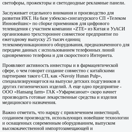
светофоры, прожекторы и светодиодные рекламные панели.
Заслуживает отдельного внимания и производство для
развития ИКТ. На базе узбекско-сингапурского СП «Телеком
Инновейшнс» по сборке приемников для цифрового
телевидения с участием компании «ZTE» из Китая и УзАСИ
организовано трехстороннее совместное предприятие по
ежегодному выпуску 25 тысяч единиц
телекоммуникационного оборудования, предназначенного для
передачи данных с использованием телефонных линий
одновременно телефона и для скоростного Интернета.
Проявляют активность инвесторы и в фармацевтической
сфере, о чем говорит создание совместно с китайскими
партнерами такого СП, как «Navoiy Hunan Pulp»,
специализирующегося на выпуске детских подгузников и
других гигиенических изделий. А еще одно предприятие -
ООО «Hаnsаng fаrm» ГАК «Узфармсаноат» скоро начнет
производить готовые лекарственные средства и изделия
медицинского назначения.
Важно отметить, что наряду с привлечением инвестиций,
созданием производств, использующих новейшие технологии
и оснащенных современным оборудованием, выпуском
высококачественной импортозамещающей и