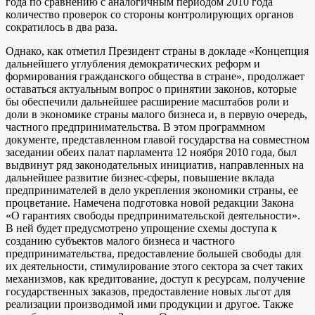
года по сравнению с аналогичным периодом 2010 года
количество проверок со стороны контролирующих органов
сократилось в два раза.
Однако, как отметил Президент страны в докладе «Концепция
дальнейшего углубления демократических реформ и
формирования гражданского общества в стране», продолжает
оставаться актуальным вопрос о принятии законов, которые
бы обеспечили дальнейшее расширение масштабов роли и
доли в экономике страны малого бизнеса и, в первую очередь,
частного предпринимательства. В этом программном
документе, представленном главой государства на совместном
заседании обеих палат парламента 12 ноября 2010 года, был
выдвинут ряд законодательных инициатив, направленных на
дальнейшее развитие бизнес-сферы, повышение вклада
предпринимателей в дело укрепления экономики страны, ее
процветание. Намечена подготовка новой редакции Закона
«О гарантиях свободы предпринимательской деятельности».
В ней будет предусмотрено упрощение схемы доступа к
созданию субъектов малого бизнеса и част­ного
предпринимательства, предоставление большей свободы для
их деятельности, стимулирование этого сектора за счет таких
механизмов, как кредитование, доступ к ресурсам, получение
государственных заказов, предоставление новых льгот для
реализации производимой ими продукции и другое. Также