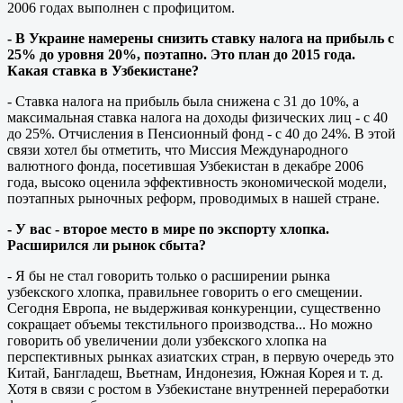
2006 годах выполнен с профицитом.
- В Украине намерены снизить ставку налога на прибыль с
25% до уровня 20%, поэтапно. Это план до 2015 года.
Какая ставка в Узбекистане?
- Ставка налога на прибыль была снижена с 31 до 10%, а
максимальная ставка налога на доходы физических лиц - с 40
до 25%. Отчисления в Пенсионный фонд - с 40 до 24%. В этой
связи хотел бы отметить, что Миссия Международного
валютного фонда, посетившая Узбекистан в декабре 2006
года, высоко оценила эффективность экономической модели,
поэтапных рыночных реформ, проводимых в нашей стране.
- У вас - второе место в мире по экспорту хлопка.
Расширился ли рынок сбыта?
- Я бы не стал говорить только о расширении рынка
узбекского хлопка, правильнее говорить о его смещении.
Сегодня Европа, не выдерживая конкуренции, существенно
сокращает объемы текстильного производства... Но можно
говорить об увеличении доли узбекского хлопка на
перспективных рынках азиатских стран, в первую очередь это
Китай, Бангладеш, Вьетнам, Индонезия, Южная Корея и т. д.
Хотя в связи с ростом в Узбекистане внутренней переработки