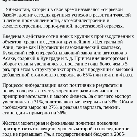
- Узбекистан, который в свое время назывался «сырьевой
базой», достиг сегодня крупных успехов в развитии тяжелой
и легкой промышленности, автомобилестроении и
самолетостроении, горно-рудной, нефтегазовой отраслях.
Введены в действие сотни новых крупных производственных
объектов, среди них десятки крупнейших в Центральной
Азии, такие как Шуртанский газохимический комплекс,
Бухарский нефтеперерабатывающий завод или автозавод в
Асаке, содовый в Кунграде и т. д. Причем внешнеторговый
оборот страны увеличился за последние годы более чем в 5
раз, при этом в структуре экспорта доля продукции с высокой
добавленной стоимостью возросла до 65% или почти в 4 раза.
Процессы либерализации дают позитивные результаты в
первую очередь за счет ускоренного развития частного
предпринимательства и малого бизнеса. За счет чего экспорт
увеличился на 31%, золотовалютные резервы - на 33%. Объем
госбюджета вырос на 27%, а реальная зарплата, пенсии,
стипендии - примерно на 36%.
Жесткая монетарная и фискальная политика позволила
притормозить инфляцию, уровень которой за последние три
года не превышает 7%, а государственный бюджет в 2005-