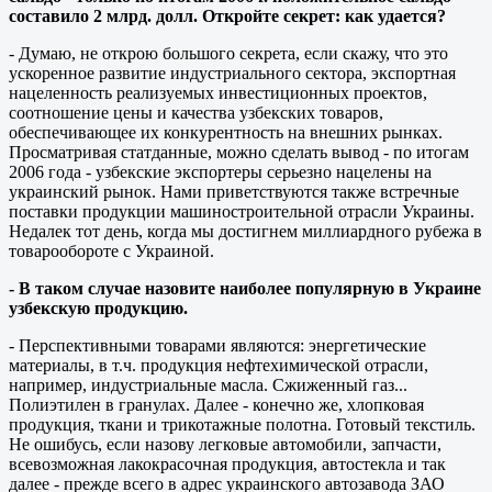
составило 2 млрд. долл. Откройте секрет: как удается?
- Думаю, не открою большого секрета, если скажу, что это
ускоренное развитие индустриального сектора, экспортная
нацеленность реализуемых инвестиционных проектов,
соотношение цены и качества узбекских товаров,
обеспечивающее их конкурентность на внешних рынках.
Просматривая статданные, можно сделать вывод - по итогам
2006 года - узбекские экспортеры серьезно нацелены на
украинский рынок. Нами приветствуются также встречные
поставки продукции машиностроительной отрасли Украины.
Недалек тот день, когда мы достигнем миллиардного рубежа в
товарообороте с Украиной.
- В таком случае назовите наиболее популярную в Украине
узбекскую продукцию.
- Перспективными товарами являются: энергетические
материалы, в т.ч. продукция нефтехимической отрасли,
например, индустриальные масла. Сжиженный газ...
Полиэтилен в гранулах. Далее - конечно же, хлопковая
продукция, ткани и трикотажные полотна. Готовый текстиль.
Не ошибусь, если назову легковые автомобили, запчасти,
всевозможная лакокрасочная продукция, автостекла и так
далее - прежде всего в адрес украинского автозавода ЗАО