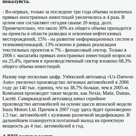
пожалуйста.
- Во-первых, только за последние три года объемы освоенных
прямых иностранных инвестиций увеличились в 4 раза. В
целом они составляют сегодня свыше 20 млрд. долл.
Примечательно, что около 30% их общего объема приходится
на проекты в области разведки и освоения нефтегазовых
месторождений, 15% - на развитие информационных систем и
телекоммуникаций, 13% освоено в рамках реализации
текстильных проектов и 7% - финансовый сектор. Только в
2006 г. масштабы прямых иностранных инвестиций возросли
на 25,4%, причем в производственный сектор вложено 68,3%
общего объема инвестиций.
Назову еще несколько цифр. Узбекский автозавод «Uz-Daewoo
Auto» увеличил производство легковых автомобилей в 2006
году до 140 тыс. единиц, что на 38,7% больше, чем в 2005-м.
Компания производит такие модели, как Nexia, Matiz, Damas,
Lacetti. Самаркандский автозавод начал серийное
производство автомобилей на основе шасси японской модели
Isuzu Motors Ltd. Причем в 2007 году здесь будет произведено
1,5 тыс. автомобилей с кузовами различной модификации. В
дальнейшем планируется поэтапный выход на проектную
мощность до 4 тыс. автомобилей в год.