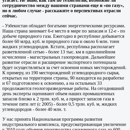
угасает. Не знаю, как там по технологии, возможно ли
сотрудничество между нашими странами еще и «по газу»,
но в любом случае - расскажите о перспективах отрасли
сейчас.
- Узбекистан обладает богатыми энергетическими ресурсами.
Наша страна занимает 6-е место в мире по запасам и 12-е - по
добыче природного газа. Ежегодно в республике добывается
более 60 млрд. куб. м природного газа и около 6 млн. тонн
жидких углеводородов. Кстати, республика располагает
разветвленной сетью - более 13 тыс. км в однолинейном
исчислении - магистральных газопроводов. Дальнейшее
развитие отрасли и расширение экспортного потенциала
будет осуществляться за счет освоения новых месторождений.
К примеру, из 190 месторождений углеводородного сырья,
открытых на территории страны, 90 находится на разработке
и 67 подготовлено к освоению, а на остальных 33
продолжаются геологоразведочные работы. На сегодняшний
день эксперты оценивают объем наших промышленных
запасов близко к 2 трлн. куб. м, а прирост запасов газа в
течение пяти лет (с 2005) - более 0,5 трлн. куб. м, жидких
углеводородов - более 40 млн. т.
У нас принята Национальная программа развития
индустриального комплекса, предусматривающая увеличение
к 2010 году объемов производства сжиженного газа до 600