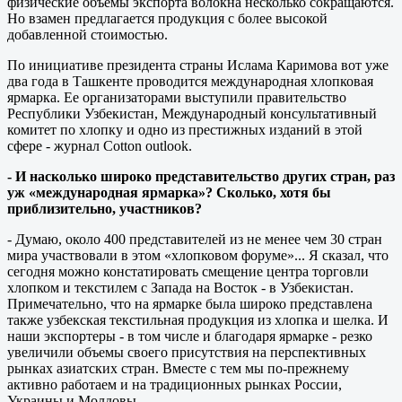
физические объемы экспорта волокна несколько сокращаются.
Но взамен предлагается продукция с более высокой
добавленной стоимостью.
По инициативе президента страны Ислама Каримова вот уже
два года в Ташкенте проводится международная хлопковая
ярмарка. Ее организаторами выступили правительство
Республики Узбекистан, Международный консультативный
комитет по хлопку и одно из престижных изданий в этой
сфере - журнал Cotton outlook.
- И насколько широко представительство других стран, раз
уж «международная ярмарка»? Сколько, хотя бы
приблизительно, участников?
- Думаю, около 400 представителей из не менее чем 30 стран
мира участвовали в этом «хлопковом форуме»... Я сказал, что
сегодня можно констатировать смещение центра торговли
хлопком и текстилем с Запада на Восток - в Узбекистан.
Примечательно, что на ярмарке была широко представлена
также узбекская текстильная продукция из хлопка и шелка. И
наши экспортеры - в том числе и благодаря ярмарке - резко
увеличили объемы своего присутствия на перспективных
рынках азиатских стран. Вместе с тем мы по-прежнему
активно работаем и на традиционных рынках России,
Украины и Молдовы.