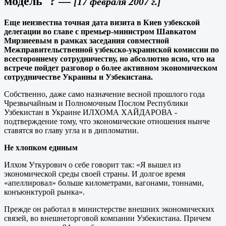
модель''?
—
[17 февраля 2007 г.]
Еще неизвестна точная дата визита в Киев узбекской
делегации во главе с премьер-министром Шавкатом
Мирзиеевым в рамках заседания совместной
Межправительственной узбекско-украинской комиссии по
всестороннему сотрудничеству, но абсолютно ясно, что на
встрече пойдет разговор о более активном экономическом
сотрудничестве Украины и Узбекистана.
Собственно, даже само назначение весной прошлого года
Чрезвычайным и Полномочным Послом Республики
Узбекистан в Украине ИЛХОМА ХАЙДАРОВА -
подтверждение тому, что экономические отношения нынче
ставятся во главу угла и в дипломатии.
Не хлопком единым
Илхом Уткурович о себе говорит так: «Я вышел из
экономической среды своей страны. И долгое время
«апеллировал» больше километрами, вагонами, тоннами,
конъюнктурой рынка».
Прежде он работал в министерстве внешних экономических
связей, во внешнеторговой компании Узбекистана. Причем