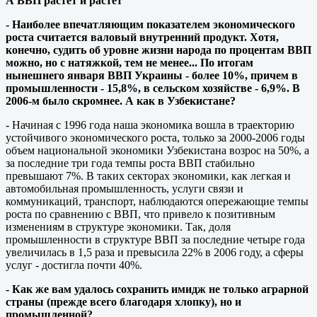
А ВВП растет и растет
- Наиболее впечатляющим показателем экономического
роста считается валовый внутренний продукт. Хотя,
конечно, судить об уровне жизни народа по процентам ВВП
можно, но с натяжкой, тем не менее... По итогам
нынешнего января ВВП Украины - более 10%, причем в
промышленности - 15,8%, в сельском хозяйстве - 6,9%. В
2006-м было скромнее. А как в Узбекистане?
- Начиная с 1996 года наша экономика вошла в траекторию
устойчивого экономического роста, только за 2000-2006 годы
объем национальной экономики Узбекистана возрос на 50%, а
за последние три года темпы роста ВВП стабильно
превышают 7%. В таких секторах экономики, как легкая и
автомобильная промышленность, услуги связи и
коммуникаций, транспорт, наблюдаются опережающие темпы
роста по сравнению с ВВП, что привело к позитивным
изменениям в структуре экономики. Так, доля
промышленности в структуре ВВП за последние четыре года
увеличилась в 1,5 раза и превысила 22% в 2006 году, а сферы
услуг - достигла почти 40%.
- Как же вам удалось сохранить имидж не только аграрной
страны (прежде всего благодаря хлопку), но и
промышленной?