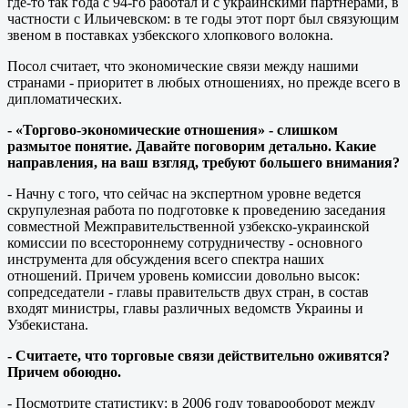
где-то так года с 94-го работал и с украинскими партнерами, в
частности с Ильичевском: в те годы этот порт был связующим
звеном в поставках узбекского хлопкового волокна.
Посол считает, что экономические связи между нашими
странами - приоритет в любых отношениях, но прежде всего в
дипломатических.
- «Торгово-экономические отношения» - слишком
размытое понятие. Давайте поговорим детально. Какие
направления, на ваш взгляд, требуют большего внимания?
- Начну с того, что сейчас на экспертном уровне ведется
скрупулезная работа по подготовке к проведению заседания
совместной Межправительственной узбекско-украинской
комиссии по всестороннему сотрудничеству - основного
инструмента для обсуждения всего спектра наших
отношений. Причем уровень комиссии довольно высок:
сопредседатели - главы правительств двух стран, в состав
входят министры, главы различных ведомств Украины и
Узбекистана.
- Считаете, что торговые связи действительно оживятся?
Причем обоюдно.
- Посмотрите статистику: в 2006 году товарооборот между