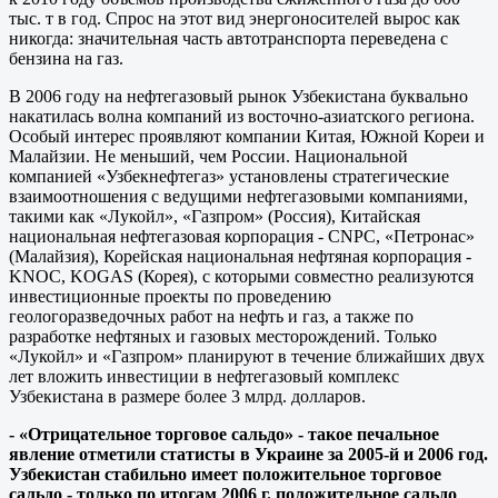
тыс. т в год. Спрос на этот вид энергоносителей вырос как
никогда: значительная часть автотранспорта переведена с
бензина на газ.
В 2006 году на нефтегазовый рынок Узбекистана буквально
накатилась волна компаний из восточно-азиатского региона.
Особый интерес проявляют компании Китая, Южной Кореи и
Малайзии. Не меньший, чем России. Национальной
компанией «Узбекнефтегаз» установлены стратегические
взаимоотношения с ведущими нефтегазовыми компаниями,
такими как «Лукойл», «Газпром» (Россия), Китайская
национальная нефтегазовая корпорация - CNPC, «Петронас»
(Малайзия), Корейская национальная нефтяная корпорация -
KNOC, KOGAS (Корея), с которыми совместно реализуются
инвестиционные проекты по проведению
геологоразведочных работ на нефть и газ, а также по
разработке нефтяных и газовых месторождений. Только
«Лукойл» и «Газпром» планируют в течение ближайших двух
лет вложить инвестиции в нефтегазовый комплекс
Узбекистана в размере более 3 млрд. долларов.
- «Отрицательное торговое сальдо» - такое печальное
явление отметили статисты в Украине за 2005-й и 2006 год.
Узбекистан стабильно имеет положительное торговое
сальдо - только по итогам 2006 г. положительное сальдо