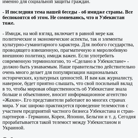
именно для социальной защиты граждан.
- И последняя тема нашей беседы - об имидже страны. Все
беспокоятся об этом. Не сомневаюсь, что и Узбекистан
тоже.
- Имидж, на мой взгляд, включает в равной мере как
политические и экономические аспекты, так и элементы
культурно-гуманитарного характера. Для любого государства,
проводящего взвешенную, прагматичную и миролюбивую
внешнюю политику, имидж важен. Если употребить
современную терминологию, то «Сделано в Узбекистане» -
должно быть узнаваемым. Наше правительство действительно
очень много делает для популяризации национальных
исторических, культурных ценностей. И вам как журналисту,
наверное, будет приятно слышать, что свой посильный вклад
в то, чтобы мировая общественность об Узбекистане знала
больше и объективнее, вносит информационное агентство
«Жахон». Его представители работают во многих странах
мира. У нас широко практикуется проведение телемостов с
участием предприятий частного бизнеса Узбекистана и стран-
партнеров - Германии, Кореи, Японии, Бельгии и т. д. Сегодня
прорабатывается такой телемост между Узбекистаном и
Украиной.