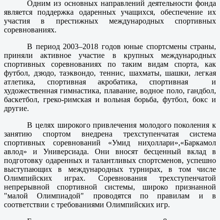
Одним из основных направлений деятельности фонда
является поддержка одаренных учащихся, обеспечение их
участия в престижных международных спортивных
соревнованиях.
В период 2003–2018 годов юные спортсмены страны,
приняли активное участие в крупных международных
спортивных соревнованиях по таким видам спорта, как
футбол, дзюдо, таэквондо, теннис, шахматы, шашки, легкая
атлетика, спортивная акробатика, спортивная и
художественная гимнастика, плавание, водное поло, гандбол,
баскетбол, греко-римская и вольная борьба, футбол, бокс и
другие.
В целях широкого привлечения молодого поколения к
занятию спортом внедрена трехступенчатая система
спортивных соревнований
«Умид ниҳоллари»,
«Баркамол
авлод»
и Универсиада. Они
вносят бесценный вклад в
подготовку одаренных и талантливых спортсменов, успешно
выступающих в международных турнирах, в том числе
Олимпийских играх.
Соревнования трехступенчатой
непрерывной спортивной системы, широко признанной
"малой Олимпиадой" проводятся по правилам и в
соответствии с требованиями Олимпийских игр.