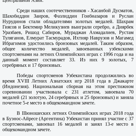
Центральной Азии.
Среди наших соотечественников - Хасанбой Дусматов,
Шахобиддин Заиров, Фазлиддин Гоибназаров и Руслан
Нурудинов стали обладателями золотых медалей. Шахрам
Гиясов и Бектемир Меликузиев выиграли серебро, а Диярбек
Уразбаев, Ришод Сабиров, Мураджан Ахмадалиев, Рустам
Туляганов, Елмурат Тасмурадов, Ихтияр Наврузов и Магамед
Ибрагимов удостоились бронзовых медалей. Таким образом,
общее количество медалей, завоеванных узбекскими
спортсменами на летних Олимпийских играх с 1996 года и на
данный момент составляет 33. Из них 9 золотых, 7
серебряных и 17 бронзовых.
Победы спортсменов Узбекистана продолжились во
время XVIII Летних Азиатских игр 2018 года в Джакарте
(Индонезия). Национальная сборная на этом престижном
соревновании участвовала с 231 атлетом, завоевала 70
медалей (21 золотую, 24 серебряных и 25 бронзовых) и заняла
почетное 5-е место в общекомандном зачете.
В IIIюношеских летних Олимпийских играх 2018 года
в Буэнос-Айресе (Аргентина) Узбекистан принял участие с 37
спортсменами, завоевал 16 медалей и занял 13-е место в
общекомандном зачете.