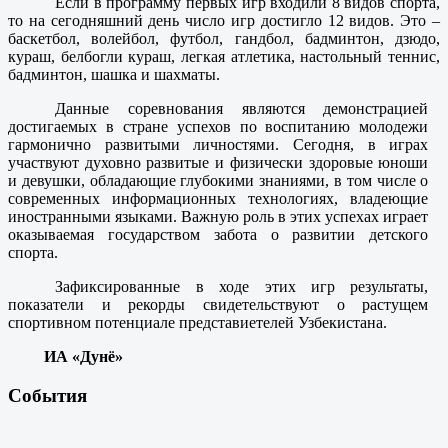
Если в программу первых игр входили 8 видов спорта,
то на сегодняшний день число игр достигло 12 видов. Это –
баскетбол, волейбол, футбол, гандбол, бадминтон, дзюдо,
кураш, белбогли кураш, легкая атлетика, настольный теннис,
бадминтон, шашка и шахматы.
Данные соревнования являются демонстрацией
достигаемых в стране успехов по воспитанию молодежи
гармонично развитыми личностями. Сегодня, в играх
участвуют духовно развитые и физически здоровые юноши
и девушки, обладающие глубокими знаниями, в том числе о
современных информационных технологиях, владеющие
иностранными языками. Важную роль в этих успехах играет
оказываемая государством забота о развитии детского
спорта.
Зафиксированные в ходе этих игр результаты,
показатели и рекорды свидетельствуют о растущем
спортивном потенциале представиетелей Узбекистана.
ИА «Дунё»
События