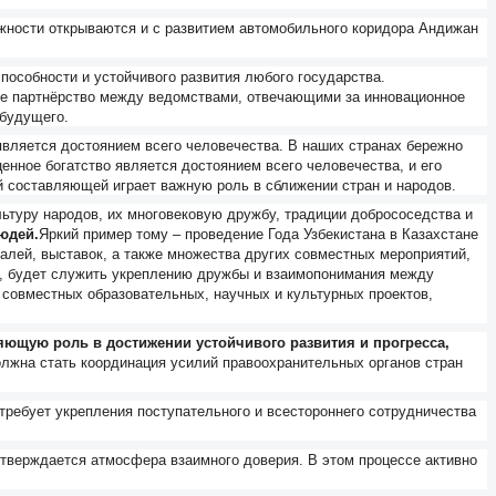
ожности открываются и с развитием автомобильного коридора Андижан
собности и устойчивого развития любого государства.
ное партнёрство между ведомствами, отвечающими за инновационное
 будущего.
является достоянием всего человечества. В наших странах бережно
енное богатство является достоянием всего человечества, и его
й составляющей играет важную роль в сближении стран и народов.
ьтуру народов, их многовековую дружбу, традиции добрососедства и
юдей.
Яркий пример тому – проведение Года Узбекистана в Казахстане
валей, выставок, а также множества других совместных мероприятий,
но, будет служить укреплению дружбы и взаимопонимания между
совместных образовательных, научных и культурных проектов,
ющую роль в достижении устойчивого развития и прогресса,
олжна стать координация усилий правоохранительных органов стран
требует укрепления поступательного и всестороннего сотрудничества
утверждается атмосфера взаимного доверия. В этом процессе активно