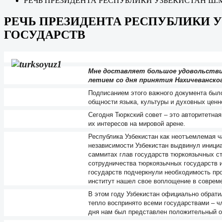
РЕЧЬ ПРЕЗИДЕНТА РЕСПУБЛИКИ УЗБЕКИСТАН Ш
РЕЧЬ ПРЕЗИДЕНТА РЕСПУБЛИКИ 
ГОСУДАРСТВ
Мне доставляет большое удовольствие
летием со дня принятия Нахичеванско
Подписанием этого важного документа было
общности языка, культуры и духовных ценн
Сегодня Тюркский совет – это авторитетн
их интересов на мировой арене.
Республика Узбекистан как неотъемлемая 
независимости Узбекистан выдвинул иници
саммитах глав государств тюркоязычных стр
сотрудничества тюркоязычных государств и
государств подчеркнули необходимость про
институт нашел свое воплощение в совреме
В этом году Узбекистан официально обрат
тепло воспринято всеми государствами – ч
дня нам был представлен положительный о