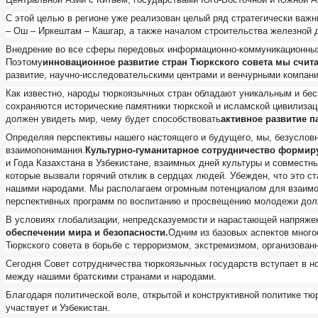
С этой целью в регионе уже реализован целый ряд стратегически важ
– Ош – Иркештам – Кашгар, а также началом строительства железной д
Внедрение во все сферы передовых информационно-коммуникационных 
Поэтому
инновационное развитие стран Тюркского совета мы счи
развитие, научно-исследовательскими центрами и венчурными компани
Как известно, народы тюркоязычных стран обладают уникальным и бес
сохраняются исторические памятники тюркской и исламской цивилизаци
должен увидеть мир, чему будет способствовать
активное развитие п
Определяя перспективы нашего настоящего и будущего, мы, безусловн
взаимопонимания.
Культурно-гуманитарное сотрудничество формир
и Года Казахстана в Узбекистане, взаимных дней культуры и совместн
которые вызвали горячий отклик в сердцах людей. Убежден, что это с
нашими народами. Мы располагаем огромным потенциалом для взаимоде
перспективных программ по воспитанию и просвещению молодежи долж
В условиях глобализации, непредсказуемости и нарастающей напряжен
обеспечении мира и безопасности.
Одним из базовых аспектов много
Тюркского совета в борьбе с терроризмом, экстремизмом, организован
Сегодня Совет сотрудничества тюркоязычных государств вступает в но
между нашими братскими странами и народами.
Благодаря политической воле, открытой и конструктивной политике тю
участвует и Узбекистан.