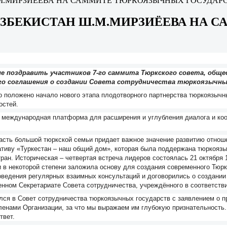
.М.МИРЗИЁЕВА НА САММИТЕ ТЮРКОЯЗЫЧНЫХ ГОСУДАР
УЗБЕКИСТАН Ш.М.МИРЗИЁЕВА НА
 поздравить участников 7-го саммита Тюркского совета, обще
го соглашения о создании Совета сотрудничества тюркоязычны
 положено начало нового этапа плодотворного партнерства тюркоязычн
остей.
ая международная платформа для расширения и углубления диалога и к
часть большой тюркской семьи придает важное значение развитию отнош
ативу «Туркестан – наш общий дом», которая была поддержана тюркояз
ан. Историческая – четвертая встреча лидеров состоялась 21 октября 1
 в некоторой степени заложила основу для создания современного Тюрк
ведения регулярных взаимных консультаций и договорились о создании
нном Секретариате Совета сотрудничества, учреждённого в соответстви
ился в Совет сотрудничества тюркоязычных государств с заявлением о 
ленами Организации, за что мы выражаем им глубокую признательность. 
твет.