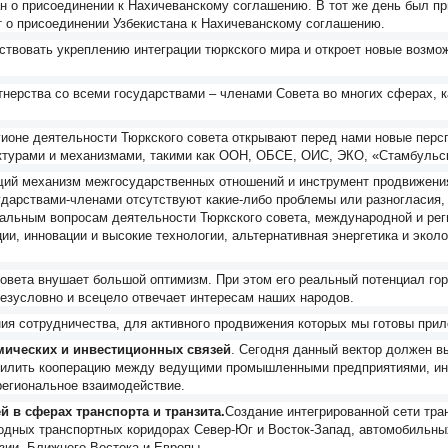
ан о присоединении к Нахичеванскому соглашению. В тот же день был пр
т о присоединении Узбекистана к Нахичеванскому соглашению.
ствовать укреплению интеграции тюркского мира и откроет новые возмож
тнерства со всеми государствами – членами Совета во многих сферах, 
ионе деятельности Тюркского совета открывают перед нами новые перс
уктурами и механизмами, такими как ООН, ОБСЕ, ОИС, ЭКО, «Стамбульск
щий механизм межгосударственных отношений и инструмент продвижения
ударствами-членами отсутствуют какие-либо проблемы или разногласия,
льным вопросам деятельности Тюркского совета, международной и регио
ии, инновации и высокие технологии, альтернативная энергетика и эколо
овета внушает большой оптимизм. При этом его реальный потенциал гор
безусловно и всецело отвечает интересам наших народов.
ия сотрудничества, для активного продвижения которых мы готовы прил
мических и инвестиционных связей
. Сегодня данный вектор должен в
 усилить кооперацию между ведущими промышленными предприятиями, и
егиональное взаимодействие.
 в сферах транспорта и транзита.
Создание интегрированной сети тра
одных транспортных коридорах Север-Юг и Восток-Запад, автомобильн
зии, Ближнего Востока и Европы.