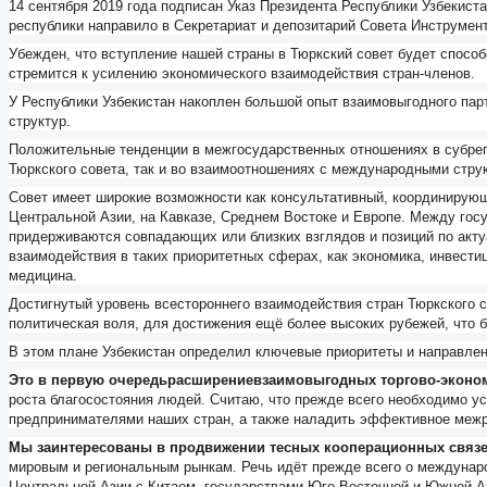
14 сентября 2019 года подписан Указ Президента Республики Узбекист
республики направило в Секретариат и депозитарий Совета Инструмен
Убежден, что вступление нашей страны в Тюркский совет будет способ
стремится к усилению экономического взаимодействия стран-членов.
У Республики Узбекистан накоплен большой опыт взаимовыгодного пар
структур.
Положительные тенденции в межгосударственных отношениях в субрег
Тюркского совета, так и во взаимоотношениях с международными стр
Совет имеет широкие возможности как консультативный, координирую
Центральной Азии, на Кавказе, Среднем Востоке и Европе. Между гос
придерживаются совпадающих или близких взглядов и позиций по актуа
взаимодействия в таких приоритетных сферах, как экономика, инвестиц
медицина.
Достигнутый уровень всестороннего взаимодействия стран Тюркского с
политическая воля, для достижения ещё более высоких рубежей, что 
В этом плане Узбекистан определил ключевые приоритеты и направлен
Это в первую очередь
расширение
взаимовыгодных торгово-эконо
роста благосостояния людей. Считаю, что прежде всего необходимо
предпринимателями наших стран, а также наладить эффективное межр
Мы заинтересованы в продвижении тесных кооперационных связей
мировым и региональным рынкам. Речь идёт прежде всего о междунар
Центральной Азии с Китаем, государствами Юго-Восточной и Южной А