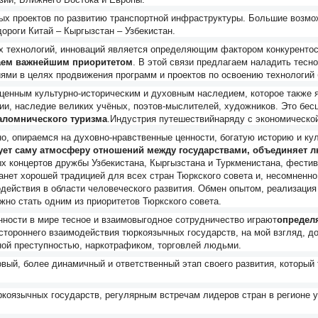
ных проектов по развитию транспортной инфраструктуры. Большие возм
ороги Китай – Кыргызстан – Узбекистан.
технологий, инноваций является определяющим фактором конкурентоспо
таем важнейшим приоритетом
. В этой связи предлагаем наладить тес
ями в целях продвижения программ и проектов по освоению технологий
ценным культурно-историческим и духовным наследием, которое также 
и, наследие великих учёных, поэтов-мыслителей, художников. Это бесц
аломнического туризма
.
Индустрия путешествий
наряду с экономическо
о, опираемся на духовно-нравственные ценности, богатую историю и кул
ует саму атмосферу отношений между государствами, объединяет л
ых концертов дружбы Узбекистана, Кыргызстана и Туркменистана, фести
танет хорошей традицией для всех стран Тюркского совета и, несомнен
йствия в области человеческого развития. Обмен опытом, реализация 
но стать одним из приоритетов Тюркского совета.
ности в мире тесное и взаимовыгодное сотрудничество играют
определя
стороннего взаимодействия тюркоязычных государств, на мой взгляд, д
ной преступностью, наркотрафиком, торговлей людьми.
вый, более динамичный и ответственный этап своего развития, который 
ркоязычных государств, регулярным встречам лидеров стран в регионе 