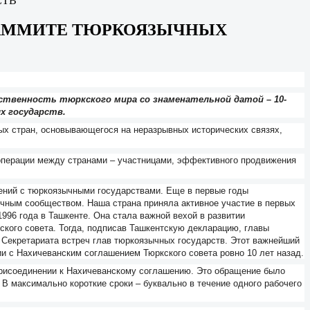
СТВ
 САММИТЕ ТЮРКОЯЗЫЧНЫХ
ственность тюркского мира со знаменательной датой – 10-
х государств.
ых стран, основывающегося на неразрывных исторических связях,
ооперации между странами – участницами, эффективного продвижения
ений с тюркоязычными государствами. Еще в первые годы
ычным сообществом. Наша страна приняла активное участие в первых
996 года в Ташкенте. Она стала важной вехой в развитии
ского совета. Тогда, подписав Ташкентскую декларацию, главы
 Секретариата встреч глав тюркоязычных государств. Этот важнейший
и с Нахичеванским соглашением Тюркского совета ровно 10 лет назад.
присоединении к Нахичеванскому соглашению. Это обращение было
В максимально короткие сроки – буквально в течение одного рабочего