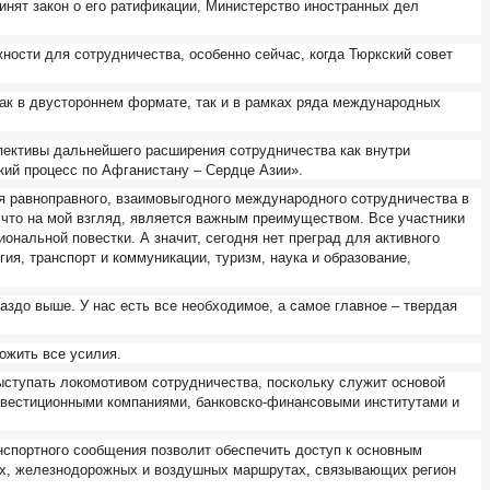
инят закон о его ратификации, Министерство иностранных дел
ности для сотрудничества, особенно сейчас, когда Тюркский совет
как в двустороннем формате, так и в рамках ряда международных
пективы дальнейшего расширения сотрудничества как внутри
ий процесс по Афганистану – Сердце Азии».
 равноправного, взаимовыгодного международного сотрудничества в
 что на мой взгляд, является важным преимуществом. Все участники
нальной повестки. А значит, сегодня нет преград для активного
гия, транспорт и коммуникации, туризм, наука и образование,
аздо выше. У нас есть все необходимое, а самое главное – твердая
ожить все усилия.
ыступать локомотивом сотрудничества, поскольку служит основой
нвестиционными компаниями, банковско-финансовыми институтами и
нспортного сообщения позволит обеспечить доступ к основным
ых, железнодорожных и воздушных маршрутах, связывающих регион