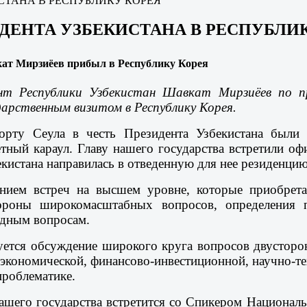
СТАНА В РЕСПУБЛИКУ КОРЕЯ
ДЕНТА УЗБЕКИСТАНА В РЕСПУБЛИ
ат Мирзиёев прибыл в Республику Корея
нт Республики Узбекистан Шавкат Мирзиёев по 
дарственным визитом в Республику Корея.
орту Сеула в честь Президента Узбекистана были 
тный караул. Главу нашего государства встретили о
екистана направилась в отведенную для нее резиденцию
нием встреч на высшем уровне, которые приобрета
роны широкомасштабных вопросов, определения пр
дным вопросам.
ется обсуждение широкого круга вопросов двусторон
-экономической, финансово-инвестиционной, научно-те
роблематике.
 нашего государства встретится со Спикером Национ