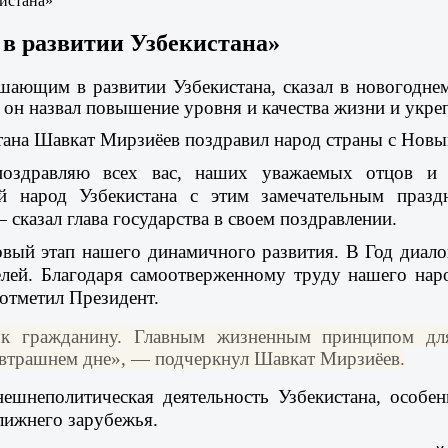
кистана»
 в развитии Узбекистана»
ешающим в развитии Узбекистана, сказал в новогодн
он назвал повышение уровня и качества жизни и укреп
тана Шавкат Мирзиёев поздравил народ страны с Новы
оздравляю всех вас, наших уважаемых отцов и 
й народ Узбекистана с этим замечательным празд
 сказал глава государства в своем поздравлении.
вый этап нашего динамичного развития. В Год диалог
лей. Благодаря самоотверженному труду нашего нар
 отметил Президент.
 к гражданину. Главным жизненным принципом для
завтрашнем дне», — подчеркнул Шавкат Мирзиёев.
ешнеполитическая деятельность Узбекистана, особе
лижнего зарубежья.