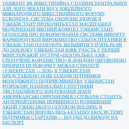
ТАШКЕНТ ЯК ІНВЕСТИЦІЙНА СТОЛИЦЯ ЦЕНТРАЛЬНОЇ
АЗІЇ: ЧОГО ЧЕКАТИ ВІД V ЮВІЛЕЙНОГО
МІЖНАРОДНОГО ІНВЕСТИЦІЙНОГО ФОРУМУ
EURONEWS: СИСТЕМА ОХОРОНИ ЗДОРОВ’Я
УЗБЕКИСТАНУ ПРОХОДИТЬ ЕТАП МАСШТАБНОЇ
МОДЕРНІЗАЦІЇ
МИТНИЙ КОМІТЕТ УЗБЕКИСТАНУ
ОГОЛОСИВ ПРО РЕФОРМУВАННЯ СИСТЕМИ ІМПОРТУ
ФАРМПРОДУКЦІЇ
ВИРОБНИЦТВО СІЛЬГОСПТЕХНІКИ В
УЗБЕКИСТАНІ ПЛАНУЮТЬ ЗБІЛЬШИТИ У П’ЯТЬ РАЗІВ
ДО 2028 РОКУ
УЗБЕКИСТАН ВЗЯВ УЧАСТЬ У ПЕРШІЙ
МІНІСТЕРСЬКІЙ ЗУСТРІЧІ «ЦЕНТРАЛЬНА АЗІЯ –
СПОЛУЧЕНЕ КОРОЛІВСТВО» В ЛОНДОНІ
ОБГОВОРЕНО
ПРІОРИТЕТИ РЕФОРМ У МЕЖАХ СТРАТЕГІЇ
«УЗБЕКИСТАН — 2030»
В УЗБЕКИСТАНІ
ПРЕДСТАВЛЕНО НОВІ ЗАХОДИ ПІДТРИМКИ
МОЛОДІЖНОГО ПІДПРИЄМНИЦТВА
УЗБЕКИСТАН
РОЗРОБЛЯЄ НАЦІОНАЛЬНІ СУПУТНИКИ
ДИСТАНЦІЙНОГО ЗОНДУВАННЯ ЗЕМЛІ
АМЕРИКАНСЬКІ OPPENHEIMER І CITIBANK СТАНУТЬ
АНДЕРРАЙТЕРАМИ ПЕРВИННОГО РОЗМІЩЕННЯ
АКЦІЙ УЗБЕКСЬКОГО CENTRUM HOLDING
В
УЗБЕКИСТАНІ ВПРОВАДЯТЬ 4-ЕТАПНУ ЕКОСИСТЕМУ
ПІДТРИМКИ СТАРТАПІВ — ВІД ІДЕЇ ДО ВИХОДУ НА
ЕКСПОРТ