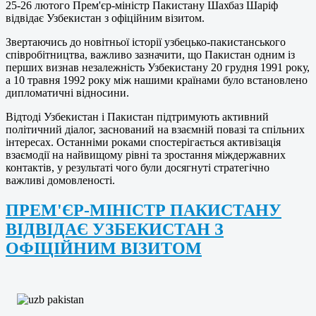
25-26 лютого Прем'єр-міністр Пакистану Шахбаз Шаріф
відвідає Узбекистан з офіційним візитом.
Звертаючись до новітньої історії узбецько-пакистанського
співробітництва, важливо зазначити, що Пакистан одним із
перших визнав незалежність Узбекистану 20 грудня 1991 року,
а 10 травня 1992 року між нашими країнами було встановлено
дипломатичні відносини.
Відтоді Узбекистан і Пакистан підтримують активний
політичний діалог, заснований на взаємній повазі та спільних
інтересах. Останніми роками спостерігається активізація
взаємодії на найвищому рівні та зростання міждержавних
контактів, у результаті чого були досягнуті стратегічно
важливі домовленості.
ПРЕМ'ЄР-МІНІСТР ПАКИСТАНУ
ВІДВІДАЄ УЗБЕКИСТАН З
ОФІЦІЙНИМ ВІЗИТОМ