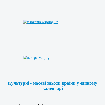
Культурні - масові заходи країни у єдиному
календарі