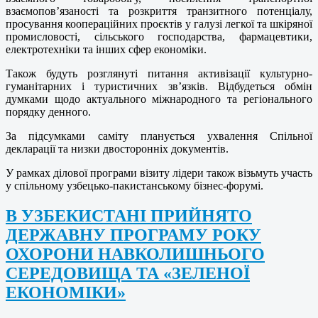
взаємопов’язаності та розкриття транзитного потенціалу,
просування коопераційних проєктів у галузі легкої та шкіряної
промисловості, сільського господарства, фармацевтики,
електротехніки та інших сфер економіки.
Також будуть розглянуті питання активізації культурно-
гуманітарних і туристичних зв’язків. Відбудеться обмін
думками щодо актуального міжнародного та регіонального
порядку денного.
За підсумками саміту планується ухвалення Спільної
декларації та низки двосторонніх документів.
У рамках ділової програми візиту лідери також візьмуть участь
у спільному узбецько-пакистанському бізнес-форумі.
В УЗБЕКИСТАНІ ПРИЙНЯТО
ДЕРЖАВНУ ПРОГРАМУ РОКУ
ОХОРОНИ НАВКОЛИШНЬОГО
СЕРЕДОВИЩА ТА «ЗЕЛЕНОЇ
ЕКОНОМІКИ»