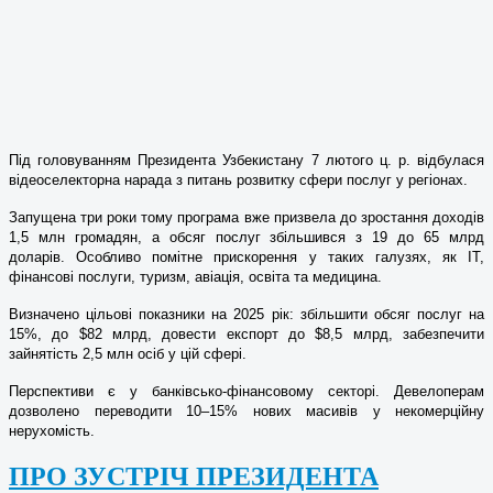
Під головуванням Президента Узбекистану 7 лютого ц. р. відбулася
відеоселекторна нарада з питань розвитку сфери послуг у регіонах.
Запущена три роки тому програма вже призвела до зростання доходів
1,5 млн громадян, а обсяг послуг збільшився з 19 до 65 млрд
доларів. Особливо помітне прискорення у таких галузях, як IT,
фінансові послуги, туризм, авіація, освіта та медицина.
Визначено цільові показники на 2025 рік: збільшити обсяг послуг на
15%, до $82 млрд, довести експорт до $8,5 млрд, забезпечити
зайнятість 2,5 млн осіб у цій сфері.
Перспективи є у банківсько-фінансовому секторі. Девелоперам
дозволено переводити 10–15% нових масивів у некомерційну
нерухомість.
ПРО ЗУСТРІЧ ПРЕЗИДЕНТА