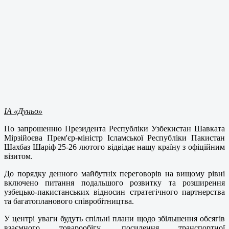
ІА «Дуньо»
По запрошенню Президента Республіки Узбекистан Шавката
Мірзійоєва Прем'єр-міністр Ісламської Республіки Пакистан
Шахбаз Шаріф 25-26 лютого відвідає нашу країну з офіційним
візитом.
До порядку денного майбутніх переговорів на вищому рівні
включено питання подальшого розвитку та розширення
узбецько-пакистанських відносин стратегічного партнерства
та багатопланового співробітництва.
У центрі уваги будуть спільні плани щодо збільшення обсягів
взаємного товарообігу, посилення транспортної