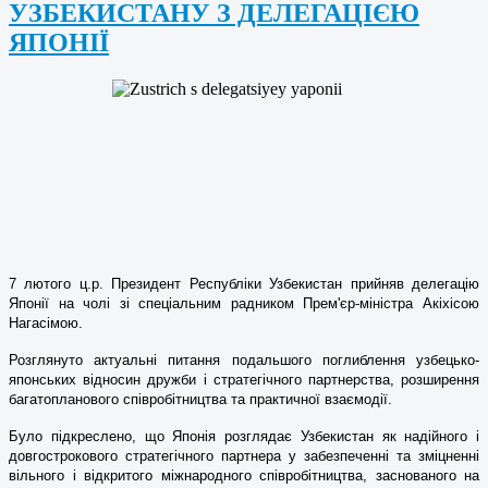
УЗБЕКИСТАНУ З ДЕЛЕГАЦІЄЮ
ЯПОНІЇ
7 лютого ц.р. Президент Республіки Узбекистан прийняв делегацію
Японії на чолі зі спеціальним радником Прем'єр-міністра Акіхісою
Нагасімою.
Розглянуто актуальні питання подальшого поглиблення узбецько-
японських відносин дружби і стратегічного партнерства, розширення
багатопланового співробітництва та практичної взаємодії.
Було підкреслено, що Японія розглядає Узбекистан як надійного і
довгострокового стратегічного партнера у забезпеченні та зміцненні
вільного і відкритого міжнародного співробітництва, заснованого на