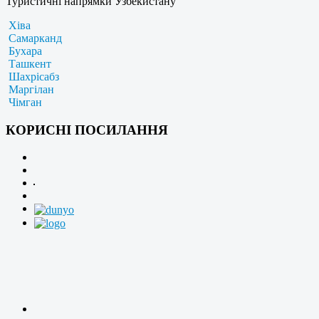
Туристичні напрямки Узбекистану
Хіва
Самарканд
Бухара
Ташкент
Шахрісабз
Маргілан
Чімган
КОРИСНІ ПОСИЛАННЯ