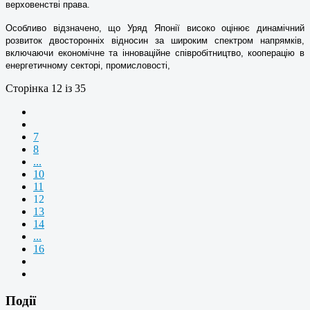
верховенстві права.
Особливо відзначено, що Уряд Японії високо оцінює динамічний
розвиток двосторонніх відносин за широким спектром напрямків,
включаючи економічне та інноваційне співробітництво, кооперацію в
енергетичному секторі, промисловості,
Сторінка 12 із 35
7
8
...
10
11
12
13
14
...
16
Події