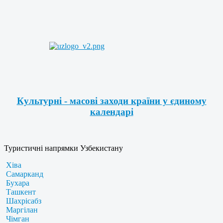
Культурні - масові заходи країни у єдиному
календарі
Туристичні напрямки Узбекистану
Хіва
Самарканд
Бухара
Ташкент
Шахрісабз
Маргілан
Чімган