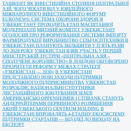
ТАШКЕНТ ЯК ІНВЕСТИЦІЙНА СТОЛИЦЯ ЦЕНТРАЛЬНОЇ
АЗІЇ: ЧОГО ЧЕКАТИ ВІД V ЮВІЛЕЙНОГО
МІЖНАРОДНОГО ІНВЕСТИЦІЙНОГО ФОРУМУ
EURONEWS: СИСТЕМА ОХОРОНИ ЗДОРОВ’Я
УЗБЕКИСТАНУ ПРОХОДИТЬ ЕТАП МАСШТАБНОЇ
МОДЕРНІЗАЦІЇ
МИТНИЙ КОМІТЕТ УЗБЕКИСТАНУ
ОГОЛОСИВ ПРО РЕФОРМУВАННЯ СИСТЕМИ ІМПОРТУ
ФАРМПРОДУКЦІЇ
ВИРОБНИЦТВО СІЛЬГОСПТЕХНІКИ В
УЗБЕКИСТАНІ ПЛАНУЮТЬ ЗБІЛЬШИТИ У П’ЯТЬ РАЗІВ
ДО 2028 РОКУ
УЗБЕКИСТАН ВЗЯВ УЧАСТЬ У ПЕРШІЙ
МІНІСТЕРСЬКІЙ ЗУСТРІЧІ «ЦЕНТРАЛЬНА АЗІЯ –
СПОЛУЧЕНЕ КОРОЛІВСТВО» В ЛОНДОНІ
ОБГОВОРЕНО
ПРІОРИТЕТИ РЕФОРМ У МЕЖАХ СТРАТЕГІЇ
«УЗБЕКИСТАН — 2030»
В УЗБЕКИСТАНІ
ПРЕДСТАВЛЕНО НОВІ ЗАХОДИ ПІДТРИМКИ
МОЛОДІЖНОГО ПІДПРИЄМНИЦТВА
УЗБЕКИСТАН
РОЗРОБЛЯЄ НАЦІОНАЛЬНІ СУПУТНИКИ
ДИСТАНЦІЙНОГО ЗОНДУВАННЯ ЗЕМЛІ
АМЕРИКАНСЬКІ OPPENHEIMER І CITIBANK СТАНУТЬ
АНДЕРРАЙТЕРАМИ ПЕРВИННОГО РОЗМІЩЕННЯ
АКЦІЙ УЗБЕКСЬКОГО CENTRUM HOLDING
В
УЗБЕКИСТАНІ ВПРОВАДЯТЬ 4-ЕТАПНУ ЕКОСИСТЕМУ
ПІДТРИМКИ СТАРТАПІВ — ВІД ІДЕЇ ДО ВИХОДУ НА
ЕКСПОРТ