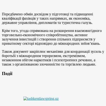
Передбачено обмін досвідом у підготовці та підвищенні
кваліфікації фахівців у таких напрямках, як економіка,
державне управління, дипломатія та туристична галузь.
Крім того, угода спрямована на розширення взаємовигідного
торговельно-економічного співробітництва, активне
залучення інвестицій і створення спільних підприємств у
приватному секторі відповідно до міжнародних зобов’язань.
Також документ закріплює механізми для координації зусиль у
боротьбі з міжнародним тероризмом, екстремізмом,
незаконним обігом наркотиків і психотропних речовин, а
також з організованою злочинністю та торгівлею людьми.
Події