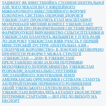
ТАШКЕНТ ЯК ІНВЕСТИЦІЙНА СТОЛИЦЯ ЦЕНТРАЛЬНОЇ
АЗІЇ: ЧОГО ЧЕКАТИ ВІД V ЮВІЛЕЙНОГО
МІЖНАРОДНОГО ІНВЕСТИЦІЙНОГО ФОРУМУ
EURONEWS: СИСТЕМА ОХОРОНИ ЗДОРОВ’Я
УЗБЕКИСТАНУ ПРОХОДИТЬ ЕТАП МАСШТАБНОЇ
МОДЕРНІЗАЦІЇ
МИТНИЙ КОМІТЕТ УЗБЕКИСТАНУ
ОГОЛОСИВ ПРО РЕФОРМУВАННЯ СИСТЕМИ ІМПОРТУ
ФАРМПРОДУКЦІЇ
ВИРОБНИЦТВО СІЛЬГОСПТЕХНІКИ В
УЗБЕКИСТАНІ ПЛАНУЮТЬ ЗБІЛЬШИТИ У П’ЯТЬ РАЗІВ
ДО 2028 РОКУ
УЗБЕКИСТАН ВЗЯВ УЧАСТЬ У ПЕРШІЙ
МІНІСТЕРСЬКІЙ ЗУСТРІЧІ «ЦЕНТРАЛЬНА АЗІЯ –
СПОЛУЧЕНЕ КОРОЛІВСТВО» В ЛОНДОНІ
ОБГОВОРЕНО
ПРІОРИТЕТИ РЕФОРМ У МЕЖАХ СТРАТЕГІЇ
«УЗБЕКИСТАН — 2030»
В УЗБЕКИСТАНІ
ПРЕДСТАВЛЕНО НОВІ ЗАХОДИ ПІДТРИМКИ
МОЛОДІЖНОГО ПІДПРИЄМНИЦТВА
УЗБЕКИСТАН
РОЗРОБЛЯЄ НАЦІОНАЛЬНІ СУПУТНИКИ
ДИСТАНЦІЙНОГО ЗОНДУВАННЯ ЗЕМЛІ
АМЕРИКАНСЬКІ OPPENHEIMER І CITIBANK СТАНУТЬ
АНДЕРРАЙТЕРАМИ ПЕРВИННОГО РОЗМІЩЕННЯ
АКЦІЙ УЗБЕКСЬКОГО CENTRUM HOLDING
В
УЗБЕКИСТАНІ ВПРОВАДЯТЬ 4-ЕТАПНУ ЕКОСИСТЕМУ
ПІДТРИМКИ СТАРТАПІВ — ВІД ІДЕЇ ДО ВИХОДУ НА
ЕКСПОРТ