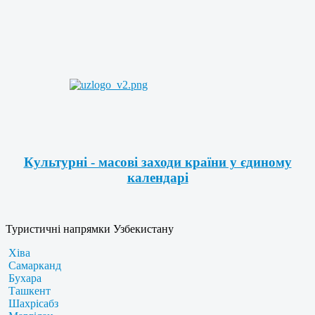
Культурні - масові заходи країни у єдиному
календарі
Туристичні напрямки Узбекистану
Хіва
Самарканд
Бухара
Ташкент
Шахрісабз