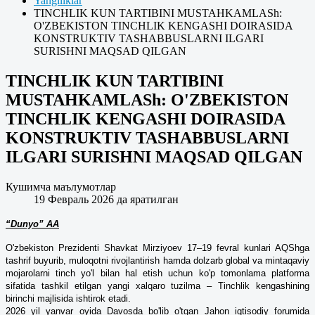
Yangiliklar
TINCHLIK KUN TARTIBINI MUSTAHKAMLASh:
O'ZBEKISTON TINCHLIK KENGASHI DOIRASIDA
KONSTRUKTIV TASHABBUSLARNI ILGARI
SURISHNI MAQSAD QILGAN
TINCHLIK KUN TARTIBINI
MUSTAHKAMLASh: O'ZBEKISTON
TINCHLIK KENGASHI DOIRASIDA
KONSTRUKTIV TASHABBUSLARNI
ILGARI SURISHNI MAQSAD QILGAN
Кушимча маълумотлар
19 Февраль 2026 да яратилган
“Dunyo” AA
O'zbekiston Prezidenti Shavkat Mirziyoev 17–19 fevral kunlari AQShga
tashrif buyurib, muloqotni rivojlantirish hamda dolzarb global va mintaqaviy
mojarolarni tinch yo'l bilan hal etish uchun ko'p tomonlama platforma
sifatida tashkil etilgan yangi xalqaro tuzilma – Tinchlik kengashining
birinchi majlisida ishtirok etadi.
2026 yil yanvar oyida Davosda bo'lib o'tgan Jahon iqtisodiy forumida