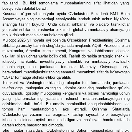
faollashdi. Bu ikki tomonlama munosabatlarning sifat jihatidan yangi
bosqichidan dalolat beradi.
Xususan, o'tgan yil sentyabr oyida O'zbekiston Prezidenti BMT Bosh
Assambleyasining navbatdagi sessiyasida ishtirok etish uchun Nyu-York
shahriga tashrif buyurdi. Unda davlat rahbarlari va xalqaro tashkilotlar
yetakchilari bilan uchrashuvlar o'tkazildi, global va mintaqaviy ahamiyatga
molik dolzarb masalalar muhokama qilindi.
Muloqot 2025 yil noyabr oyi boshida O'zbekiston Prezidentining Qo'shma
Shtatlarga amaliy tashrifi chog'ida yanada rivojlandi. AQSh Prezidenti bilan
muzokaralar, Amerika isteblishmenti, Kongressi va ishbilarmon doiralari
vakillari bilan uchrashuvlar bo'lib o'tdi. Tashrif doirasida strategik sheriklik,
iqtisodiy hamkorlik, investitsiyaviy sheriklik va mintaqaviy xavfsizlik
masalalariga, shu jumladan, tomonlar Markaziy Osiyodagi sa'y-
harakatlarni muvofiqlashtirishning samarali mexanizmi sifatida ko'rayotgan
“C5+1” formatiga alohida e'tibor qaratildi.
Toshkent va Vashington o'rtasidagi aloqalar turli formatlarda, jumladan,
telefon orqali muloqotlar va tegishli idoralar o'rtasidagi hamkorlikda qo'llab-
quvvatlandi. Iqtisodiy muloqotning kengayishi va biznes hamkorligi uchun
yangi platformalarning yaratilishi ishonch mustahkamlanayotganining
qo'shimcha dalili bo'ldi. Bu amaliy hamkorlikni chuqurlashtirishdan ikki
tomon ham manfaatdorligini aks ettiradi. Qo'shma Shtatlarda
O'zbekistonga vazmin va pragmatik tashqi siyosat olib borayotgan
ishonchli, oldindan aytish mumkin bo'lgan va mas'uliyatli hamkor sifatida
qarash tobora barqaror tus olmoqda.
Shu nuqtai nazardan, O'zbekistonning Jahon kengashidagi ishtiroki