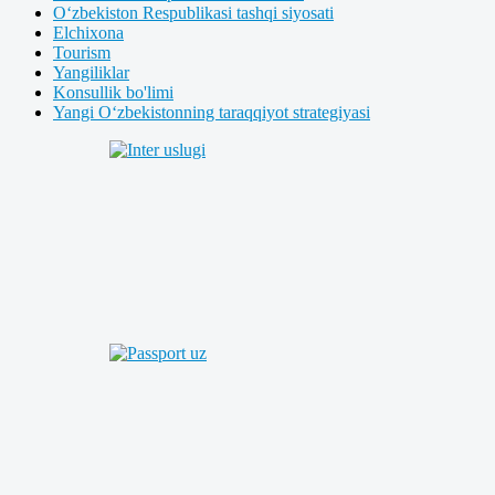
O‘zbekiston Respublikasi tashqi siyosati
Elchixona
Tourism
Yangiliklar
Konsullik bo'limi
Yangi O‘zbekistonning taraqqiyot strategiyasi