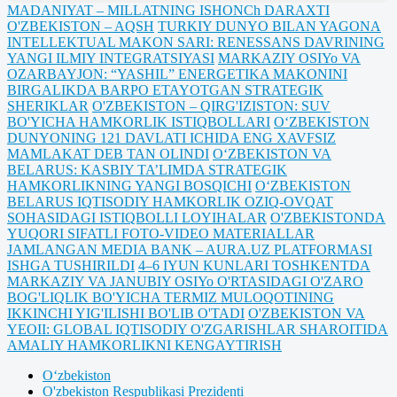
MADANIYAT – MILLATNING ISHONCh DARAXTI
O'ZBEKISTON – AQSH
TURKIY DUNYO BILAN YAGONA
INTELLEKTUAL MAKON SARI: RENESSANS DAVRINING
YANGI ILMIY INTEGRATSIYASI
MARKAZIY OSIYo VA
OZARBAYJON: “YASHIL” ENERGETIKA MAKONINI
BIRGALIKDA BARPO ETAYOTGAN STRATEGIK
SHERIKLAR
O'ZBEKISTON – QIRG'IZISTON: SUV
BO'YICHA HAMKORLIK ISTIQBOLLARI
O‘ZBEKISTON
DUNYONING 121 DAVLATI ICHIDA ENG XAVFSIZ
MAMLAKAT DEB TAN OLINDI
O‘ZBEKISTON VA
BELARUS: KASBIY TA’LIMDA STRATEGIK
HAMKORLIKNING YANGI BOSQICHI
O‘ZBEKISTON
BELARUS IQTISODIY HAMKORLIK OZIQ-OVQAT
SOHASIDAGI ISTIQBOLLI LOYIHALAR
O'ZBEKISTONDA
YUQORI SIFATLI FOTO-VIDEO MATERIALLAR
JAMLANGAN MEDIA BANK – AURA.UZ PLATFORMASI
ISHGA TUSHIRILDI
4–6 IYUN KUNLARI TOSHKENTDA
MARKAZIY VA JANUBIY OSIYo O'RTASIDAGI O'ZARO
BOG'LIQLIK BO'YICHA TERMIZ MULOQOTINING
IKKINCHI YIG'ILISHI BO'LIB O'TADI
O'ZBEKISTON VA
YEOII: GLOBAL IQTISODIY O'ZGARISHLAR SHAROITIDA
AMALIY HAMKORLIKNI KENGAYTIRISH
Oʻzbekiston
O'zbekiston Respublikasi Prezidenti