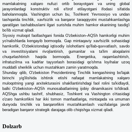
mamlakatning xalqaro nufuzi ortib borayotgani va uning global
jarayonlardagi konstruktiv roli e'tirof etilayotgani ifodasi sifatida
baholanmoqda. Vashington uchun bu, Toshkent Yevroosiyo va undan
tashqarida tinchlik, xavfsizlik va barqaror taraqqiyotni mustahkamlashga
qaratilgan tashabbuslarni ilgari surishda muhim hamkor ekanining tasdig'i
bo'lib xizmat qiladi.
Siyosiy muloqot faollashgani fonida O'zbekiston–AQSh hamkorligi muhim
yo'nalishlarda kengayib bormoqda. Gap mintaqaviy xavfsizlik sohasidagi
hamkorlik, O'zbekistondagi iqtisodiy islohotlarni qo'llab-quvvatlash, savdo
va investitsiyalarni rivojlantirish, gumanitar va ta'lim aloqalarini
chuqurlashtirish haqida bormoqda. Energetika, raqamlashtirish,
infratuzilma va kadrlar tayyorlash borasidagi qo'shma loyihalar uzoq
muddatli sheriklik uchun mustahkam zamin yaratmoqda.
Shunday qilib, O'zbekiston Prezidentining Tinchlik kengashining bo'lajak
birinchi yig'ilishida ishtirok etishi nafaqat mamlakatning xalqaro
muloqotning yangi arxitekturasini shakllantirishdagi faol rolini ta'kidlaydi,
balki O'zbekiston–AQSh munosabatlarining ijobiy dinamikasini to'ldiradi.
AQShga ushbu tashrif, shubhasiz, Toshkent va Vashington o'rtasidagi
o'zaro hamkorlikni har ikki tomon manfaatlariga, mintaqada va umuman
dunyoda tinchlik va barqarorlikni mustahkamlash vazifalariga javob
beradigan barqaror strategik darajaga olib chiqishga xizmat qiladi.
Dolzarb