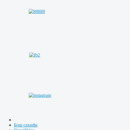
Бош сахифа