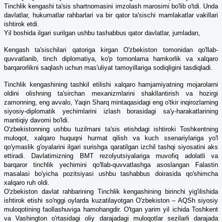
Tinchlik kengashi ta'sis shartnomasini imzolash marosimi bo'lib o'tdi. Unda
davlatlar, hukumatlar rahbarlari va bir qator ta'sischi mamlakatlar vakillari
ishtirok etdi.
Yil boshida ilgari surilgan ushbu tashabbus qator davlatlar, jumladan,
Kengash ta'sischilari qatoriga kirgan O'zbekiston tomonidan qo'llab-
quvvatlanib, tinch diplomatiya, ko'p tomonlama hamkorlik va xalqaro
barqarorlikni saqlash uchun mas'uliyat tamoyillariga sodiqligini tasdiqladi.
Tinchlik kengashining tashkil etilishi xalqaro hamjamiyatning mojarolarni
oldini olishning ta'sirchan mexanizmlarini shakllantirish va hozirgi
zamonning, eng avvalo, Yaqin Sharq mintaqasidagi eng o'tkir inqirozlarning
siyosiy-diplomatik yechimlarini izlash borasidagi sa'y-harakatlarining
mantiqiy davomi bo'ldi.
O'zbekistonning ushbu tuzilmani ta'sis etishdagi ishtiroki Toshkentning
muloqot, xalqaro huquqni hurmat qilish va kuch ssenariylariga yo'l
qo'ymaslik g'oyalarini ilgari surishga qaratilgan izchil tashqi siyosatini aks
ettiradi. Davlatimizning BMT rezolyutsiyalariga muvofiq adolatli va
barqaror tinchlik yechimini qo'llab-quvvatlashga asoslangan Falastin
masalasi bo'yicha pozitsiyasi ushbu tashabbus doirasida qo'shimcha
xalqaro ruh oldi.
O'zbekiston davlat rahbarining Tinchlik kengashining birinchi yig'ilishida
ishtirok etishi so'nggi oylarda kuzatilayotgan O'zbekiston – AQSh siyosiy
muloqotining faollashuviga hamohangdir. O'tgan yarim yil ichida Toshkent
va Vashington o'rtasidagi oliy darajadagi muloqotlar sezilarli darajada