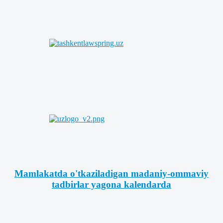
Mamlakatda o'tkaziladigan madaniy-ommaviy
tadbirlar yagona kalendarda